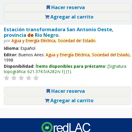
Hacer reserva
Agregar al carrito
Estación transformadora San Antonio Oeste,
provincia
de
Río Negro.
por
Agua
y
Energía
Eléctrica,
Sociedad
de
l
Estado
.
Idioma:
Español
Editor:
Buenos Aires:
Agua
y
Energía
Eléctrica,
Sociedad
de
l
Estado
,
1998
Disponibilidad:
Ítems disponibles para préstamo:
Signatura
topográfica:
621.374.5/A282/v.1
(1).
Hacer reserva
Agregar al carrito