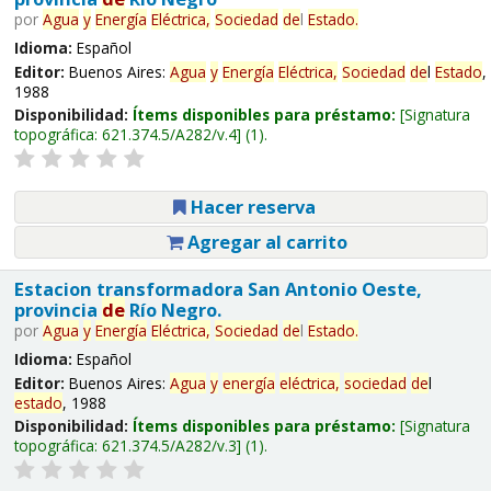
por
Agua
y
Energía
Eléctrica,
Sociedad
de
l
Estado
.
Idioma:
Español
Editor:
Buenos Aires:
Agua
y
Energía
Eléctrica,
Sociedad
de
l
Estado
,
1988
Disponibilidad:
Ítems disponibles para préstamo:
Signatura
topográfica:
621.374.5/A282/v.4
(1).
Hacer reserva
Agregar al carrito
Estacion transformadora San Antonio Oeste,
provincia
de
Río Negro.
por
Agua
y
Energía
Eléctrica,
Sociedad
de
l
Estado
.
Idioma:
Español
Editor:
Buenos Aires:
Agua
y
energía
eléctrica,
sociedad
de
l
estado
, 1988
Disponibilidad:
Ítems disponibles para préstamo:
Signatura
topográfica:
621.374.5/A282/v.3
(1).