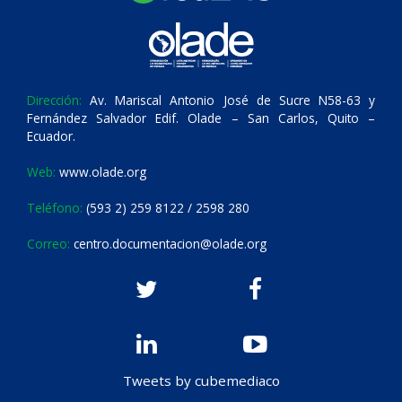
Dirección:
Av. Mariscal Antonio José de Sucre N58-63 y
Fernández Salvador Edif. Olade – San Carlos, Quito –
Ecuador.
Web:
www.olade.org
Teléfono:
(593 2) 259 8122 / 2598 280
Correo:
centro.documentacion@olade.org
Tweets by cubemediaco