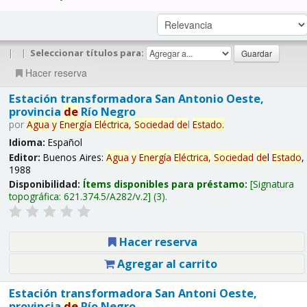
|
|
Seleccionar títulos para:
Hacer reserva
Estación transformadora San Antonio Oeste,
provincia
de
Río Negro
por
Agua
y
Energía
Eléctrica,
Sociedad
de
l
Estado
.
Idioma:
Español
Editor:
Buenos Aires:
Agua
y
Energía
Eléctrica,
Sociedad
de
l
Estado
,
1988
Disponibilidad:
Ítems disponibles para préstamo:
Signatura
topográfica:
621.374.5/A282/v.2
(3).
Hacer reserva
Agregar al carrito
Estación transformadora San Antoni Oeste,
provincia
de
Río Negro