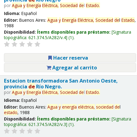
por
Agua
y
Energía
Eléctrica,
Sociedad
de
l
Estado
.
Idioma:
Español
Editor:
Buenos Aires:
Agua
y
Energía
Eléctrica,
Sociedad
de
l
Estado
,
1988
Disponibilidad:
Ítems disponibles para préstamo:
Signatura
topográfica:
621.374.5/A282/v.4
(1).
Hacer reserva
Agregar al carrito
Estacion transformadora San Antonio Oeste,
provincia
de
Río Negro.
por
Agua
y
Energía
Eléctrica,
Sociedad
de
l
Estado
.
Idioma:
Español
Editor:
Buenos Aires:
Agua
y
energía
eléctrica,
sociedad
de
l
estado
, 1988
Disponibilidad:
Ítems disponibles para préstamo:
Signatura
topográfica:
621.374.5/A282/v.3
(1).