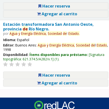
Hacer reserva
Agregar al carrito
Estación transformadora San Antonio Oeste,
provincia
de
Río Negro.
por
Agua
y
Energía
Eléctrica,
Sociedad
de
l
Estado
.
Idioma:
Español
Editor:
Buenos Aires:
Agua
y
Energía
Eléctrica,
Sociedad
de
l
Estado
,
1998
Disponibilidad:
Ítems disponibles para préstamo:
Signatura
topográfica:
621.374.5/A282/v.1
(1).
Hacer reserva
Agregar al carrito