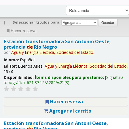
|
|
Seleccionar títulos para:
Hacer reserva
Estación transformadora San Antonio Oeste,
provincia
de
Río Negro
por
Agua
y
Energía
Eléctrica,
Sociedad
de
l
Estado
.
Idioma:
Español
Editor:
Buenos Aires:
Agua
y
Energía
Eléctrica,
Sociedad
de
l
Estado
,
1988
Disponibilidad:
Ítems disponibles para préstamo:
Signatura
topográfica:
621.374.5/A282/v.2
(3).
Hacer reserva
Agregar al carrito
Estación transformadora San Antoni Oeste,
provincia
de
Río Negro