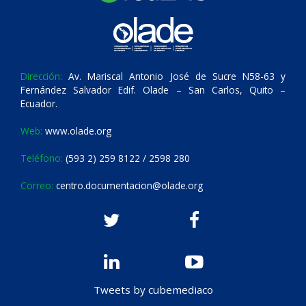
Dirección:
Av. Mariscal Antonio José de Sucre N58-63 y
Fernández Salvador Edif. Olade – San Carlos, Quito –
Ecuador.
Web:
www.olade.org
Teléfono:
(593 2) 259 8122 / 2598 280
Correo:
centro.documentacion@olade.org
Tweets by cubemediaco