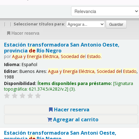
|
|
Seleccionar títulos para:
Hacer reserva
Estación transformadora San Antonio Oeste,
provincia
de
Río Negro
por
Agua
y
Energía
Eléctrica,
Sociedad
de
l
Estado
.
Idioma:
Español
Editor:
Buenos Aires:
Agua
y
Energía
Eléctrica,
Sociedad
de
l
Estado
,
1988
Disponibilidad:
Ítems disponibles para préstamo:
Signatura
topográfica:
621.374.5/A282/v.2
(3).
Hacer reserva
Agregar al carrito
Estación transformadora San Antoni Oeste,
provincia
de
Río Negro