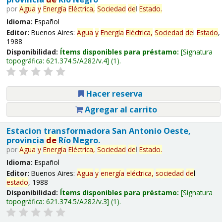
por
Agua
y
Energía
Eléctrica,
Sociedad
de
l
Estado
.
Idioma:
Español
Editor:
Buenos Aires:
Agua
y
Energía
Eléctrica,
Sociedad
de
l
Estado
,
1988
Disponibilidad:
Ítems disponibles para préstamo:
Signatura
topográfica:
621.374.5/A282/v.4
(1).
Hacer reserva
Agregar al carrito
Estacion transformadora San Antonio Oeste,
provincia
de
Río Negro.
por
Agua
y
Energía
Eléctrica,
Sociedad
de
l
Estado
.
Idioma:
Español
Editor:
Buenos Aires:
Agua
y
energía
eléctrica,
sociedad
de
l
estado
, 1988
Disponibilidad:
Ítems disponibles para préstamo:
Signatura
topográfica:
621.374.5/A282/v.3
(1).