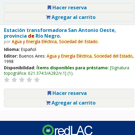
Hacer reserva
Agregar al carrito
Estación transformadora San Antonio Oeste,
provincia
de
Río Negro.
por
Agua
y
Energía
Eléctrica,
Sociedad
de
l
Estado
.
Idioma:
Español
Editor:
Buenos Aires:
Agua
y
Energía
Eléctrica,
Sociedad
de
l
Estado
,
1998
Disponibilidad:
Ítems disponibles para préstamo:
Signatura
topográfica:
621.374.5/A282/v.1
(1).
Hacer reserva
Agregar al carrito