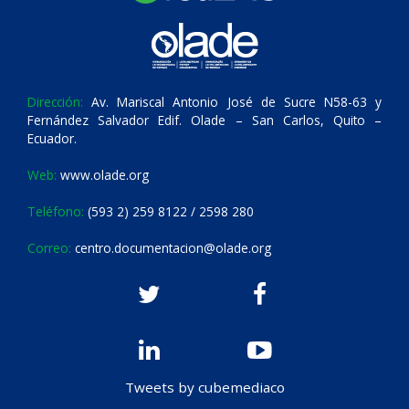
Dirección:
Av. Mariscal Antonio José de Sucre N58-63 y
Fernández Salvador Edif. Olade – San Carlos, Quito –
Ecuador.
Web:
www.olade.org
Teléfono:
(593 2) 259 8122 / 2598 280
Correo:
centro.documentacion@olade.org
Tweets by cubemediaco