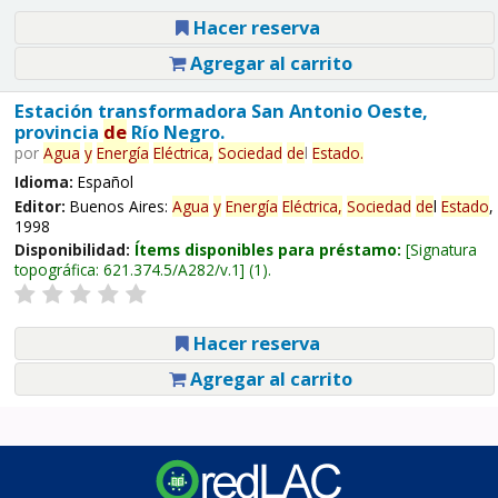
Hacer reserva
Agregar al carrito
Estación transformadora San Antonio Oeste,
provincia
de
Río Negro.
por
Agua
y
Energía
Eléctrica,
Sociedad
de
l
Estado
.
Idioma:
Español
Editor:
Buenos Aires:
Agua
y
Energía
Eléctrica,
Sociedad
de
l
Estado
,
1998
Disponibilidad:
Ítems disponibles para préstamo:
Signatura
topográfica:
621.374.5/A282/v.1
(1).
Hacer reserva
Agregar al carrito