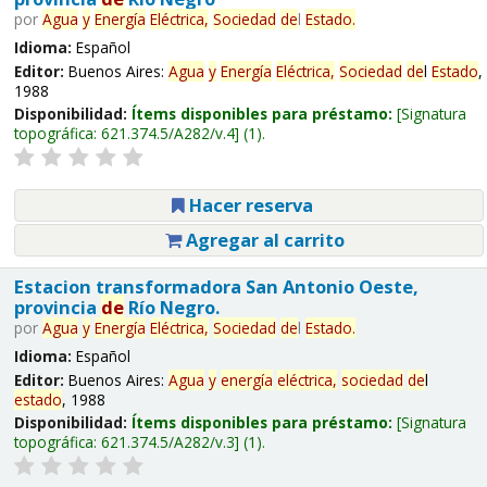
por
Agua
y
Energía
Eléctrica,
Sociedad
de
l
Estado
.
Idioma:
Español
Editor:
Buenos Aires:
Agua
y
Energía
Eléctrica,
Sociedad
de
l
Estado
,
1988
Disponibilidad:
Ítems disponibles para préstamo:
Signatura
topográfica:
621.374.5/A282/v.4
(1).
Hacer reserva
Agregar al carrito
Estacion transformadora San Antonio Oeste,
provincia
de
Río Negro.
por
Agua
y
Energía
Eléctrica,
Sociedad
de
l
Estado
.
Idioma:
Español
Editor:
Buenos Aires:
Agua
y
energía
eléctrica,
sociedad
de
l
estado
, 1988
Disponibilidad:
Ítems disponibles para préstamo:
Signatura
topográfica:
621.374.5/A282/v.3
(1).