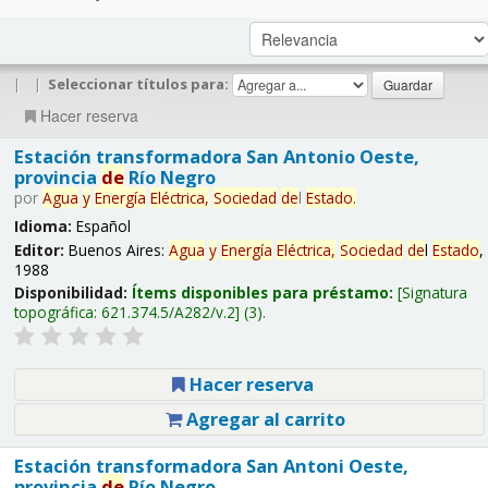
|
|
Seleccionar títulos para:
Hacer reserva
Estación transformadora San Antonio Oeste,
provincia
de
Río Negro
por
Agua
y
Energía
Eléctrica,
Sociedad
de
l
Estado
.
Idioma:
Español
Editor:
Buenos Aires:
Agua
y
Energía
Eléctrica,
Sociedad
de
l
Estado
,
1988
Disponibilidad:
Ítems disponibles para préstamo:
Signatura
topográfica:
621.374.5/A282/v.2
(3).
Hacer reserva
Agregar al carrito
Estación transformadora San Antoni Oeste,
provincia
de
Río Negro