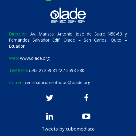
Dirección:
Av. Mariscal Antonio José de Sucre N58-63 y
Fernández Salvador Edif. Olade – San Carlos, Quito –
Ecuador.
Web:
www.olade.org
Teléfono:
(593 2) 259 8122 / 2598 280
Correo:
centro.documentacion@olade.org
Tweets by cubemediaco