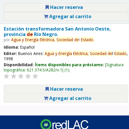
Hacer reserva
Agregar al carrito
Estación transformadora San Antonio Oeste,
provincia
de
Río Negro.
por
Agua
y
Energía
Eléctrica,
Sociedad
de
l
Estado
.
Idioma:
Español
Editor:
Buenos Aires:
Agua
y
Energía
Eléctrica,
Sociedad
de
l
Estado
,
1998
Disponibilidad:
Ítems disponibles para préstamo:
Signatura
topográfica:
621.374.5/A282/v.1
(1).
Hacer reserva
Agregar al carrito