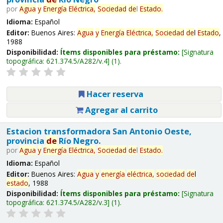
por
Agua
y
Energía
Eléctrica,
Sociedad
de
l
Estado
.
Idioma:
Español
Editor:
Buenos Aires:
Agua
y
Energía
Eléctrica,
Sociedad
de
l
Estado
,
1988
Disponibilidad:
Ítems disponibles para préstamo:
Signatura
topográfica:
621.374.5/A282/v.4
(1).
Hacer reserva
Agregar al carrito
Estacion transformadora San Antonio Oeste,
provincia
de
Río Negro.
por
Agua
y
Energía
Eléctrica,
Sociedad
de
l
Estado
.
Idioma:
Español
Editor:
Buenos Aires:
Agua
y
energía
eléctrica,
sociedad
de
l
estado
, 1988
Disponibilidad:
Ítems disponibles para préstamo:
Signatura
topográfica:
621.374.5/A282/v.3
(1).