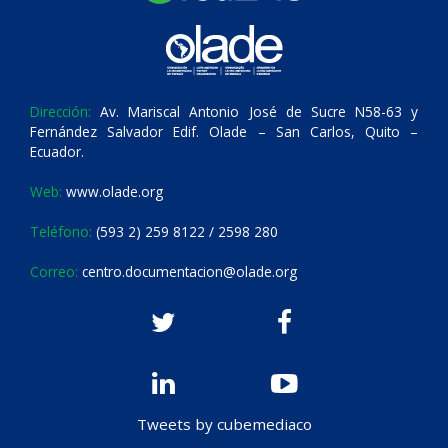
Dirección:
Av. Mariscal Antonio José de Sucre N58-63 y
Fernández Salvador Edif. Olade – San Carlos, Quito –
Ecuador.
Web:
www.olade.org
Teléfono:
(593 2) 259 8122 / 2598 280
Correo:
centro.documentacion@olade.org
Tweets by cubemediaco