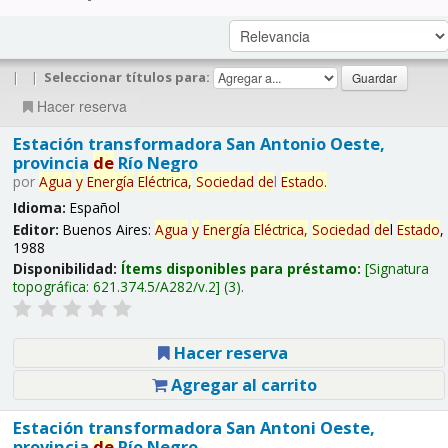
|
|
Seleccionar títulos para:
Hacer reserva
Estación transformadora San Antonio Oeste,
provincia
de
Río Negro
por
Agua
y
Energía
Eléctrica,
Sociedad
de
l
Estado
.
Idioma:
Español
Editor:
Buenos Aires:
Agua
y
Energía
Eléctrica,
Sociedad
de
l
Estado
,
1988
Disponibilidad:
Ítems disponibles para préstamo:
Signatura
topográfica:
621.374.5/A282/v.2
(3).
Hacer reserva
Agregar al carrito
Estación transformadora San Antoni Oeste,
provincia
de
Río Negro