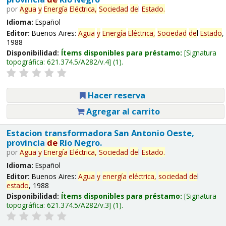
por
Agua
y
Energía
Eléctrica,
Sociedad
de
l
Estado
.
Idioma:
Español
Editor:
Buenos Aires:
Agua
y
Energía
Eléctrica,
Sociedad
de
l
Estado
,
1988
Disponibilidad:
Ítems disponibles para préstamo:
Signatura
topográfica:
621.374.5/A282/v.4
(1).
Hacer reserva
Agregar al carrito
Estacion transformadora San Antonio Oeste,
provincia
de
Río Negro.
por
Agua
y
Energía
Eléctrica,
Sociedad
de
l
Estado
.
Idioma:
Español
Editor:
Buenos Aires:
Agua
y
energía
eléctrica,
sociedad
de
l
estado
, 1988
Disponibilidad:
Ítems disponibles para préstamo:
Signatura
topográfica:
621.374.5/A282/v.3
(1).