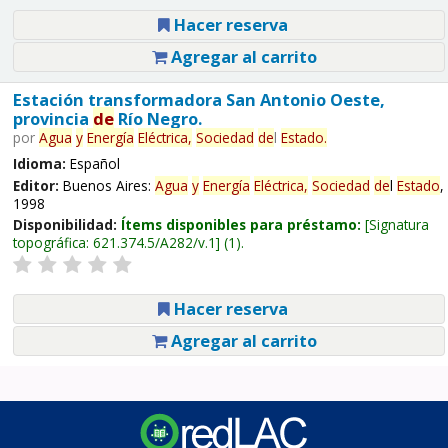
Hacer reserva
Agregar al carrito
Estación transformadora San Antonio Oeste,
provincia
de
Río Negro.
por
Agua
y
Energía
Eléctrica,
Sociedad
de
l
Estado
.
Idioma:
Español
Editor:
Buenos Aires:
Agua
y
Energía
Eléctrica,
Sociedad
de
l
Estado
,
1998
Disponibilidad:
Ítems disponibles para préstamo:
Signatura
topográfica:
621.374.5/A282/v.1
(1).
Hacer reserva
Agregar al carrito