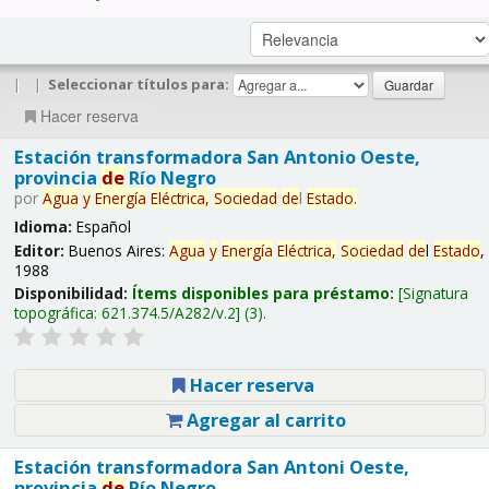
|
|
Seleccionar títulos para:
Hacer reserva
Estación transformadora San Antonio Oeste,
provincia
de
Río Negro
por
Agua
y
Energía
Eléctrica,
Sociedad
de
l
Estado
.
Idioma:
Español
Editor:
Buenos Aires:
Agua
y
Energía
Eléctrica,
Sociedad
de
l
Estado
,
1988
Disponibilidad:
Ítems disponibles para préstamo:
Signatura
topográfica:
621.374.5/A282/v.2
(3).
Hacer reserva
Agregar al carrito
Estación transformadora San Antoni Oeste,
provincia
de
Río Negro