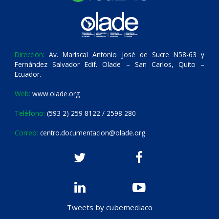
Dirección:
Av. Mariscal Antonio José de Sucre N58-63 y
Fernández Salvador Edif. Olade – San Carlos, Quito –
Ecuador.
Web:
www.olade.org
Teléfono:
(593 2) 259 8122 / 2598 280
Correo:
centro.documentacion@olade.org
Tweets by cubemediaco