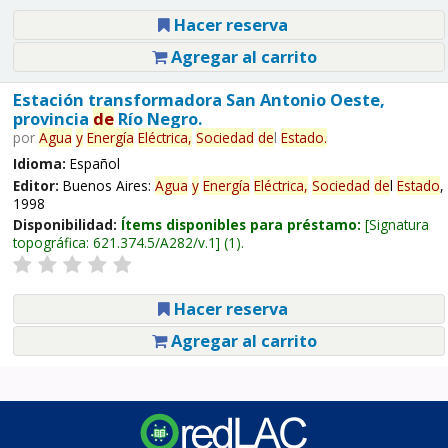
Hacer reserva
Agregar al carrito
Estación transformadora San Antonio Oeste,
provincia
de
Río Negro.
por
Agua
y
Energía
Eléctrica,
Sociedad
de
l
Estado
.
Idioma:
Español
Editor:
Buenos Aires:
Agua
y
Energía
Eléctrica,
Sociedad
de
l
Estado
,
1998
Disponibilidad:
Ítems disponibles para préstamo:
Signatura
topográfica:
621.374.5/A282/v.1
(1).
Hacer reserva
Agregar al carrito