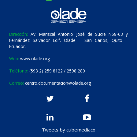
Dirección:
Av. Mariscal Antonio José de Sucre N58-63 y
Fernández Salvador Edif. Olade – San Carlos, Quito –
Ecuador.
Web:
www.olade.org
Teléfono:
(593 2) 259 8122 / 2598 280
Correo:
centro.documentacion@olade.org
Tweets by cubemediaco