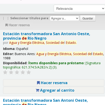
|
|
Seleccionar títulos para:
Hacer reserva
Estación transformadora San Antonio Oeste,
provincia
de
Río Negro
por
Agua
y
Energía
Eléctrica,
Sociedad
de
l
Estado
.
Idioma:
Español
Editor:
Buenos Aires:
Agua
y
Energía
Eléctrica,
Sociedad
de
l
Estado
,
1988
Disponibilidad:
Ítems disponibles para préstamo:
Signatura
topográfica:
621.374.5/A282/v.2
(3).
Hacer reserva
Agregar al carrito
Estación transformadora San Antoni Oeste,
provincia
de
Río Negro