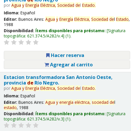
por
Agua
y
Energía
Eléctrica,
Sociedad
de
l
Estado
.
Idioma:
Español
Editor:
Buenos Aires:
Agua
y
Energía
Eléctrica,
Sociedad
de
l
Estado
,
1988
Disponibilidad:
Ítems disponibles para préstamo:
Signatura
topográfica:
621.374.5/A282/v.4
(1).
Hacer reserva
Agregar al carrito
Estacion transformadora San Antonio Oeste,
provincia
de
Río Negro.
por
Agua
y
Energía
Eléctrica,
Sociedad
de
l
Estado
.
Idioma:
Español
Editor:
Buenos Aires:
Agua
y
energía
eléctrica,
sociedad
de
l
estado
, 1988
Disponibilidad:
Ítems disponibles para préstamo:
Signatura
topográfica:
621.374.5/A282/v.3
(1).