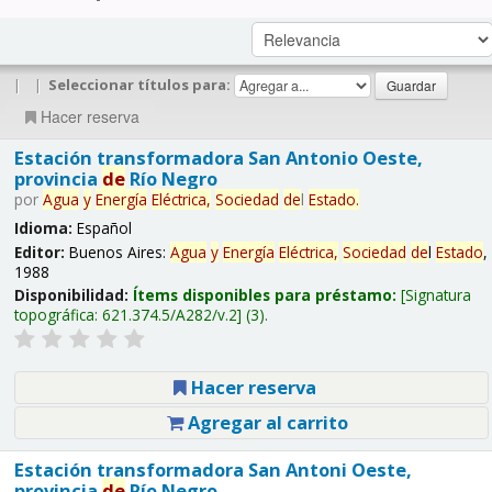
|
|
Seleccionar títulos para:
Hacer reserva
Estación transformadora San Antonio Oeste,
provincia
de
Río Negro
por
Agua
y
Energía
Eléctrica,
Sociedad
de
l
Estado
.
Idioma:
Español
Editor:
Buenos Aires:
Agua
y
Energía
Eléctrica,
Sociedad
de
l
Estado
,
1988
Disponibilidad:
Ítems disponibles para préstamo:
Signatura
topográfica:
621.374.5/A282/v.2
(3).
Hacer reserva
Agregar al carrito
Estación transformadora San Antoni Oeste,
provincia
de
Río Negro