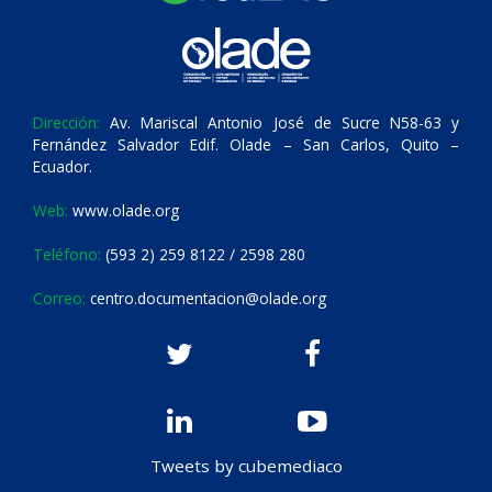
Dirección:
Av. Mariscal Antonio José de Sucre N58-63 y
Fernández Salvador Edif. Olade – San Carlos, Quito –
Ecuador.
Web:
www.olade.org
Teléfono:
(593 2) 259 8122 / 2598 280
Correo:
centro.documentacion@olade.org
Tweets by cubemediaco