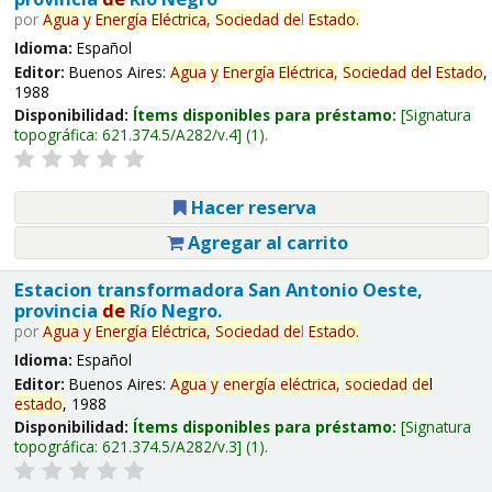
por
Agua
y
Energía
Eléctrica,
Sociedad
de
l
Estado
.
Idioma:
Español
Editor:
Buenos Aires:
Agua
y
Energía
Eléctrica,
Sociedad
de
l
Estado
,
1988
Disponibilidad:
Ítems disponibles para préstamo:
Signatura
topográfica:
621.374.5/A282/v.4
(1).
Hacer reserva
Agregar al carrito
Estacion transformadora San Antonio Oeste,
provincia
de
Río Negro.
por
Agua
y
Energía
Eléctrica,
Sociedad
de
l
Estado
.
Idioma:
Español
Editor:
Buenos Aires:
Agua
y
energía
eléctrica,
sociedad
de
l
estado
, 1988
Disponibilidad:
Ítems disponibles para préstamo:
Signatura
topográfica:
621.374.5/A282/v.3
(1).