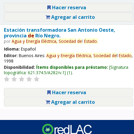
Hacer reserva
Agregar al carrito
Estación transformadora San Antonio Oeste,
provincia
de
Río Negro.
por
Agua
y
Energía
Eléctrica,
Sociedad
de
l
Estado
.
Idioma:
Español
Editor:
Buenos Aires:
Agua
y
Energía
Eléctrica,
Sociedad
de
l
Estado
,
1998
Disponibilidad:
Ítems disponibles para préstamo:
Signatura
topográfica:
621.374.5/A282/v.1
(1).
Hacer reserva
Agregar al carrito