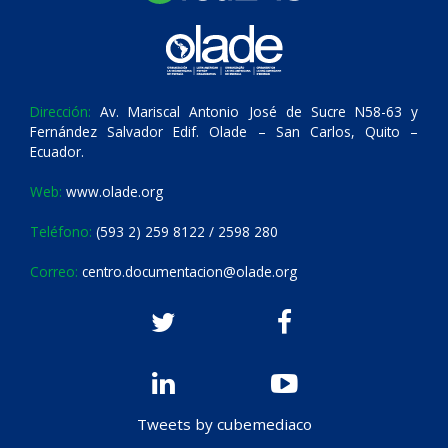
Dirección:
Av. Mariscal Antonio José de Sucre N58-63 y
Fernández Salvador Edif. Olade – San Carlos, Quito –
Ecuador.
Web:
www.olade.org
Teléfono:
(593 2) 259 8122 / 2598 280
Correo:
centro.documentacion@olade.org
Tweets by cubemediaco