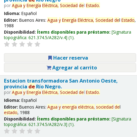
por
Agua
y
Energía
Eléctrica,
Sociedad
de
l
Estado
.
Idioma:
Español
Editor:
Buenos Aires:
Agua
y
Energía
Eléctrica,
Sociedad
de
l
Estado
,
1988
Disponibilidad:
Ítems disponibles para préstamo:
Signatura
topográfica:
621.374.5/A282/v.4
(1).
Hacer reserva
Agregar al carrito
Estacion transformadora San Antonio Oeste,
provincia
de
Río Negro.
por
Agua
y
Energía
Eléctrica,
Sociedad
de
l
Estado
.
Idioma:
Español
Editor:
Buenos Aires:
Agua
y
energía
eléctrica,
sociedad
de
l
estado
, 1988
Disponibilidad:
Ítems disponibles para préstamo:
Signatura
topográfica:
621.374.5/A282/v.3
(1).