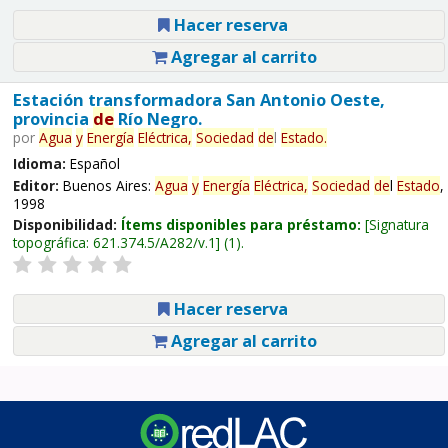
Hacer reserva
Agregar al carrito
Estación transformadora San Antonio Oeste,
provincia
de
Río Negro.
por
Agua
y
Energía
Eléctrica,
Sociedad
de
l
Estado
.
Idioma:
Español
Editor:
Buenos Aires:
Agua
y
Energía
Eléctrica,
Sociedad
de
l
Estado
,
1998
Disponibilidad:
Ítems disponibles para préstamo:
Signatura
topográfica:
621.374.5/A282/v.1
(1).
Hacer reserva
Agregar al carrito