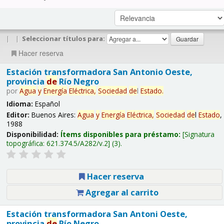
|
|
Seleccionar títulos para:
Hacer reserva
Estación transformadora San Antonio Oeste,
provincia
de
Río Negro
por
Agua
y
Energía
Eléctrica,
Sociedad
de
l
Estado
.
Idioma:
Español
Editor:
Buenos Aires:
Agua
y
Energía
Eléctrica,
Sociedad
de
l
Estado
,
1988
Disponibilidad:
Ítems disponibles para préstamo:
Signatura
topográfica:
621.374.5/A282/v.2
(3).
Hacer reserva
Agregar al carrito
Estación transformadora San Antoni Oeste,
provincia
de
Río Negro