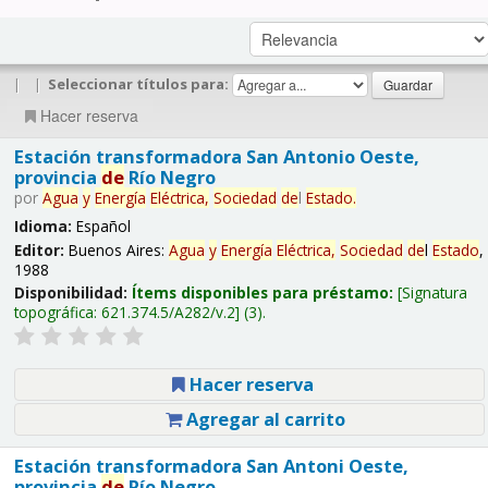
|
|
Seleccionar títulos para:
Hacer reserva
Estación transformadora San Antonio Oeste,
provincia
de
Río Negro
por
Agua
y
Energía
Eléctrica,
Sociedad
de
l
Estado
.
Idioma:
Español
Editor:
Buenos Aires:
Agua
y
Energía
Eléctrica,
Sociedad
de
l
Estado
,
1988
Disponibilidad:
Ítems disponibles para préstamo:
Signatura
topográfica:
621.374.5/A282/v.2
(3).
Hacer reserva
Agregar al carrito
Estación transformadora San Antoni Oeste,
provincia
de
Río Negro