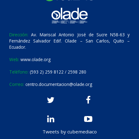
Dirección:
Av. Mariscal Antonio José de Sucre N58-63 y
Fernández Salvador Edif. Olade – San Carlos, Quito –
Ecuador.
Web:
www.olade.org
Teléfono:
(593 2) 259 8122 / 2598 280
Correo:
centro.documentacion@olade.org
Tweets by cubemediaco