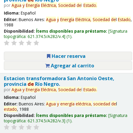
por
Agua
y
Energía
Eléctrica,
Sociedad
de
l
Estado
.
Idioma:
Español
Editor:
Buenos Aires:
Agua
y
Energía
Eléctrica,
Sociedad
de
l
Estado
,
1988
Disponibilidad:
Ítems disponibles para préstamo:
Signatura
topográfica:
621.374.5/A282/v.4
(1).
Hacer reserva
Agregar al carrito
Estacion transformadora San Antonio Oeste,
provincia
de
Río Negro.
por
Agua
y
Energía
Eléctrica,
Sociedad
de
l
Estado
.
Idioma:
Español
Editor:
Buenos Aires:
Agua
y
energía
eléctrica,
sociedad
de
l
estado
, 1988
Disponibilidad:
Ítems disponibles para préstamo:
Signatura
topográfica:
621.374.5/A282/v.3
(1).