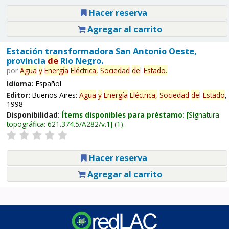
Hacer reserva
Agregar al carrito
Estación transformadora San Antonio Oeste,
provincia
de
Río Negro.
por
Agua
y
Energía
Eléctrica,
Sociedad
de
l
Estado
.
Idioma:
Español
Editor:
Buenos Aires:
Agua
y
Energía
Eléctrica,
Sociedad
de
l
Estado
,
1998
Disponibilidad:
Ítems disponibles para préstamo:
Signatura
topográfica:
621.374.5/A282/v.1
(1).
Hacer reserva
Agregar al carrito