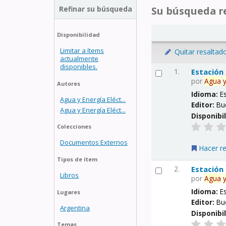
Refinar su búsqueda
Su búsqueda re
Disponibilidad
Limitar a ítems
Quitar resaltad
actualmente
disponibles.
1.
Estación
por
Agua
Autores
Idioma:
E
Agua y Energía Eléct...
Editor:
Bu
Agua y Energía Eléct...
Disponibi
Colecciones
Documentos Externos
Hacer r
Tipos de ítem
2.
Estación
Libros
por
Agua
Idioma:
E
Lugares
Editor:
Bu
Argentina
Disponibi
Temas