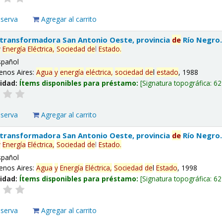
eserva
Agregar al carrito
 transformadora San Antonio Oeste, provincia
de
Río Negro
y
Energía
Eléctrica,
Sociedad
de
l
Estado
.
spañol
enos Aires:
Agua
y
energía
eléctrica,
sociedad
de
l
estado
, 1988
lidad:
Ítems disponibles para préstamo:
Signatura topográfica:
62
eserva
Agregar al carrito
 transformadora San Antonio Oeste, provincia
de
Río Negro
y
Energía
Eléctrica,
Sociedad
de
l
Estado
.
spañol
enos Aires:
Agua
y
Energía
Eléctrica,
Sociedad
de
l
Estado
, 1998
lidad:
Ítems disponibles para préstamo:
Signatura topográfica:
62
eserva
Agregar al carrito