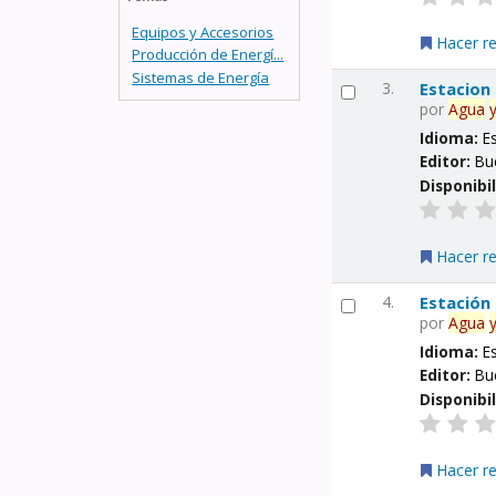
Equipos y Accesorios
Hacer r
Producción de Energí...
Sistemas de Energía
3.
Estacion
por
Agua
Idioma:
E
Editor:
Bu
Disponibi
Hacer r
4.
Estación
por
Agua
Idioma:
E
Editor:
Bu
Disponibi
Hacer r