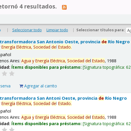
tornó 4 resultados.
|
Seleccionar todo
Limpiar todo
|
Seleccionar títulos para:
o
 transformadora San Antonio Oeste, provincia
de
Río Negro
y
Energía
Eléctrica,
Sociedad
de
l
Estado
.
spañol
enos Aires:
Agua
y
Energía
Eléctrica,
Sociedad
de
l
Estado
, 1988
lidad:
Ítems disponibles para préstamo:
Signatura topográfica:
62
eserva
Agregar al carrito
 transformadora San Antoni Oeste, provincia
de
Río Negro
y
Energía
Eléctrica,
Sociedad
de
l
Estado
.
spañol
enos Aires:
Agua
y
Energía
Eléctrica,
Sociedad
de
l
Estado
, 1988
lidad:
Ítems disponibles para préstamo:
Signatura topográfica:
62