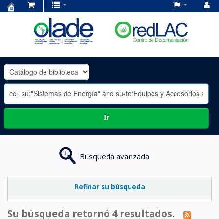
Centro
de
Documentación
OLADE
-
Ir
Búsqueda avanzada
Refinar su búsqueda
Su búsqueda retornó 4 resultados.