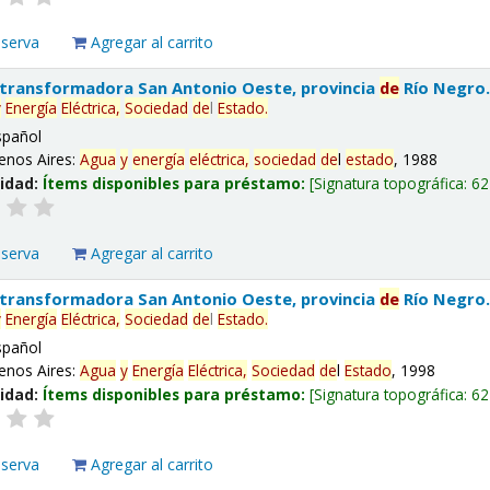
eserva
Agregar al carrito
 transformadora San Antonio Oeste, provincia
de
Río Negro
y
Energía
Eléctrica,
Sociedad
de
l
Estado
.
spañol
enos Aires:
Agua
y
energía
eléctrica,
sociedad
de
l
estado
, 1988
lidad:
Ítems disponibles para préstamo:
Signatura topográfica:
62
eserva
Agregar al carrito
 transformadora San Antonio Oeste, provincia
de
Río Negro
y
Energía
Eléctrica,
Sociedad
de
l
Estado
.
spañol
enos Aires:
Agua
y
Energía
Eléctrica,
Sociedad
de
l
Estado
, 1998
lidad:
Ítems disponibles para préstamo:
Signatura topográfica:
62
eserva
Agregar al carrito