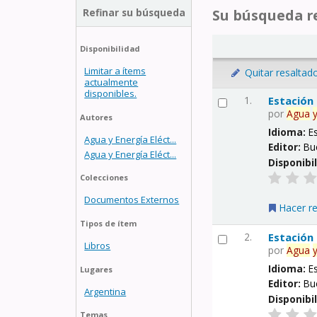
Refinar su búsqueda
Su búsqueda re
Disponibilidad
Limitar a ítems
Quitar resaltad
actualmente
disponibles.
1.
Estación
por
Agua
Autores
Idioma:
E
Agua y Energía Eléct...
Editor:
Bu
Agua y Energía Eléct...
Disponibi
Colecciones
Documentos Externos
Hacer r
Tipos de ítem
2.
Estación
Libros
por
Agua
Idioma:
E
Lugares
Editor:
Bu
Argentina
Disponibi
Temas