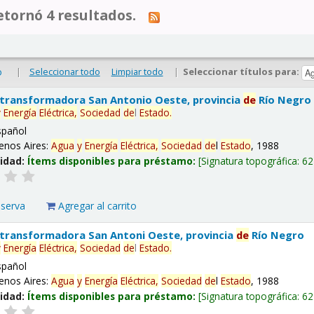
tornó 4 resultados.
|
Seleccionar todo
Limpiar todo
|
Seleccionar títulos para:
o
 transformadora San Antonio Oeste, provincia
de
Río Negro
y
Energía
Eléctrica,
Sociedad
de
l
Estado
.
spañol
enos Aires:
Agua
y
Energía
Eléctrica,
Sociedad
de
l
Estado
, 1988
lidad:
Ítems disponibles para préstamo:
Signatura topográfica:
62
eserva
Agregar al carrito
 transformadora San Antoni Oeste, provincia
de
Río Negro
y
Energía
Eléctrica,
Sociedad
de
l
Estado
.
spañol
enos Aires:
Agua
y
Energía
Eléctrica,
Sociedad
de
l
Estado
, 1988
lidad:
Ítems disponibles para préstamo:
Signatura topográfica:
62