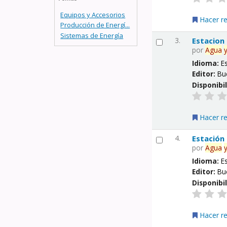
Equipos y Accesorios
Hacer r
Producción de Energí...
Sistemas de Energía
3.
Estacion
por
Agua
Idioma:
E
Editor:
Bu
Disponibi
Hacer r
4.
Estación
por
Agua
Idioma:
E
Editor:
Bu
Disponibi
Hacer r