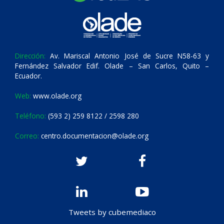
Dirección:
Av. Mariscal Antonio José de Sucre N58-63 y
Fernández Salvador Edif. Olade – San Carlos, Quito –
Ecuador.
Web:
www.olade.org
Teléfono:
(593 2) 259 8122 / 2598 280
Correo:
centro.documentacion@olade.org
Tweets by cubemediaco