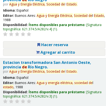
por
Agua
y
Energía
Eléctrica,
Sociedad
de
l
Estado
.
Idioma:
Español
Editor:
Buenos Aires:
Agua
y
Energía
Eléctrica,
Sociedad
de
l
Estado
,
1988
Disponibilidad:
Ítems disponibles para préstamo:
Signatura
topográfica:
621.374.5/A282/v.4
(1).
Hacer reserva
Agregar al carrito
Estacion transformadora San Antonio Oeste,
provincia
de
Río Negro.
por
Agua
y
Energía
Eléctrica,
Sociedad
de
l
Estado
.
Idioma:
Español
Editor:
Buenos Aires:
Agua
y
energía
eléctrica,
sociedad
de
l
estado
, 1988
Disponibilidad:
Ítems disponibles para préstamo:
Signatura
topográfica:
621.374.5/A282/v.3
(1).