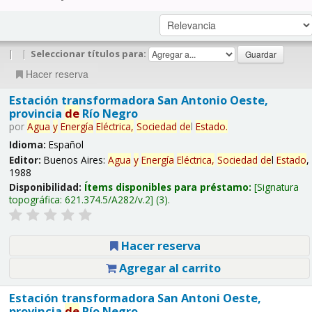
|
|
Seleccionar títulos para:
Hacer reserva
Estación transformadora San Antonio Oeste,
provincia
de
Río Negro
por
Agua
y
Energía
Eléctrica,
Sociedad
de
l
Estado
.
Idioma:
Español
Editor:
Buenos Aires:
Agua
y
Energía
Eléctrica,
Sociedad
de
l
Estado
,
1988
Disponibilidad:
Ítems disponibles para préstamo:
Signatura
topográfica:
621.374.5/A282/v.2
(3).
Hacer reserva
Agregar al carrito
Estación transformadora San Antoni Oeste,
provincia
de
Río Negro