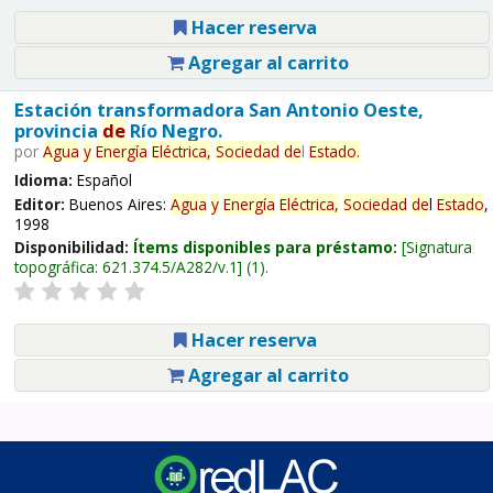
Hacer reserva
Agregar al carrito
Estación transformadora San Antonio Oeste,
provincia
de
Río Negro.
por
Agua
y
Energía
Eléctrica,
Sociedad
de
l
Estado
.
Idioma:
Español
Editor:
Buenos Aires:
Agua
y
Energía
Eléctrica,
Sociedad
de
l
Estado
,
1998
Disponibilidad:
Ítems disponibles para préstamo:
Signatura
topográfica:
621.374.5/A282/v.1
(1).
Hacer reserva
Agregar al carrito