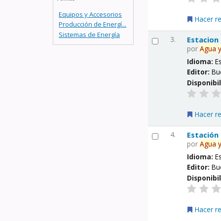
Equipos y Accesorios
Hacer r
Producción de Energí...
Sistemas de Energía
3.
Estacion
por
Agua
Idioma:
E
Editor:
Bu
Disponibi
Hacer r
4.
Estación
por
Agua
Idioma:
E
Editor:
Bu
Disponibi
Hacer r