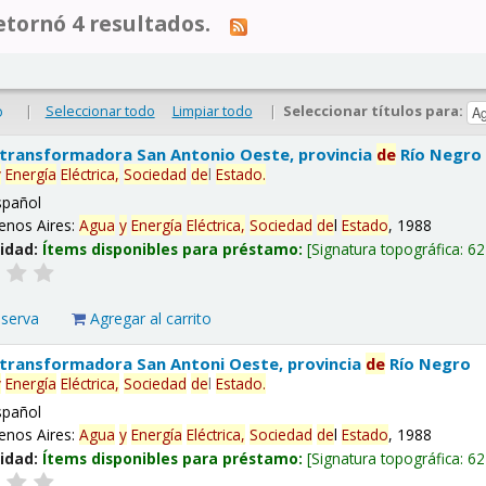
tornó 4 resultados.
|
Seleccionar todo
Limpiar todo
|
Seleccionar títulos para:
o
 transformadora San Antonio Oeste, provincia
de
Río Negro
y
Energía
Eléctrica,
Sociedad
de
l
Estado
.
spañol
enos Aires:
Agua
y
Energía
Eléctrica,
Sociedad
de
l
Estado
, 1988
lidad:
Ítems disponibles para préstamo:
Signatura topográfica:
62
eserva
Agregar al carrito
 transformadora San Antoni Oeste, provincia
de
Río Negro
y
Energía
Eléctrica,
Sociedad
de
l
Estado
.
spañol
enos Aires:
Agua
y
Energía
Eléctrica,
Sociedad
de
l
Estado
, 1988
lidad:
Ítems disponibles para préstamo:
Signatura topográfica:
62