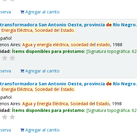
eserva
Agregar al carrito
 transformadora San Antonio Oeste, provincia
de
Río Negro
y
Energía
Eléctrica,
Sociedad
de
l
Estado
.
spañol
enos Aires:
Agua
y
energía
eléctrica,
sociedad
de
l
estado
, 1988
lidad:
Ítems disponibles para préstamo:
Signatura topográfica:
62
eserva
Agregar al carrito
 transformadora San Antonio Oeste, provincia
de
Río Negro
y
Energía
Eléctrica,
Sociedad
de
l
Estado
.
spañol
enos Aires:
Agua
y
Energía
Eléctrica,
Sociedad
de
l
Estado
, 1998
lidad:
Ítems disponibles para préstamo:
Signatura topográfica:
62
eserva
Agregar al carrito