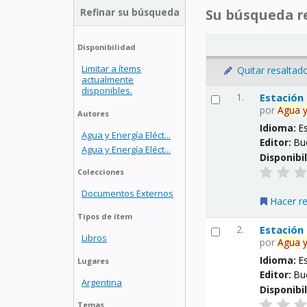
Refinar su búsqueda
Su búsqueda re
Disponibilidad
Limitar a ítems
Quitar resaltad
actualmente
disponibles.
1.
Estación
por
Agua
Autores
Idioma:
E
Agua y Energía Eléct...
Editor:
Bu
Agua y Energía Eléct...
Disponibi
Colecciones
Documentos Externos
Hacer r
Tipos de ítem
2.
Estación
Libros
por
Agua
Idioma:
E
Lugares
Editor:
Bu
Argentina
Disponibi
Temas