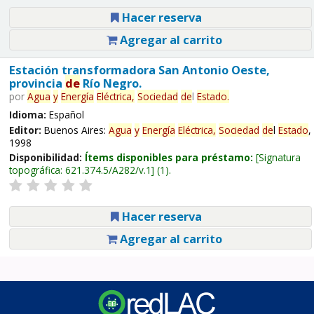
Hacer reserva
Agregar al carrito
Estación transformadora San Antonio Oeste,
provincia
de
Río Negro.
por
Agua
y
Energía
Eléctrica,
Sociedad
de
l
Estado
.
Idioma:
Español
Editor:
Buenos Aires:
Agua
y
Energía
Eléctrica,
Sociedad
de
l
Estado
,
1998
Disponibilidad:
Ítems disponibles para préstamo:
Signatura
topográfica:
621.374.5/A282/v.1
(1).
Hacer reserva
Agregar al carrito