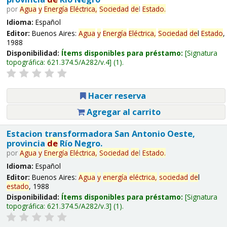
por
Agua
y
Energía
Eléctrica,
Sociedad
de
l
Estado
.
Idioma:
Español
Editor:
Buenos Aires:
Agua
y
Energía
Eléctrica,
Sociedad
de
l
Estado
,
1988
Disponibilidad:
Ítems disponibles para préstamo:
Signatura
topográfica:
621.374.5/A282/v.4
(1).
Hacer reserva
Agregar al carrito
Estacion transformadora San Antonio Oeste,
provincia
de
Río Negro.
por
Agua
y
Energía
Eléctrica,
Sociedad
de
l
Estado
.
Idioma:
Español
Editor:
Buenos Aires:
Agua
y
energía
eléctrica,
sociedad
de
l
estado
, 1988
Disponibilidad:
Ítems disponibles para préstamo:
Signatura
topográfica:
621.374.5/A282/v.3
(1).