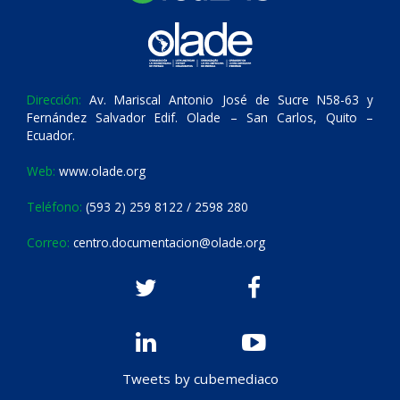
Dirección:
Av. Mariscal Antonio José de Sucre N58-63 y
Fernández Salvador Edif. Olade – San Carlos, Quito –
Ecuador.
Web:
www.olade.org
Teléfono:
(593 2) 259 8122 / 2598 280
Correo:
centro.documentacion@olade.org
Tweets by cubemediaco