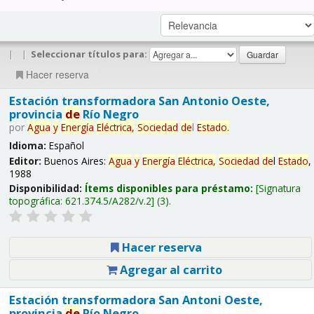
|
|
Seleccionar títulos para:
Hacer reserva
Estación transformadora San Antonio Oeste,
provincia
de
Río Negro
por
Agua
y
Energía
Eléctrica,
Sociedad
de
l
Estado
.
Idioma:
Español
Editor:
Buenos Aires:
Agua
y
Energía
Eléctrica,
Sociedad
de
l
Estado
,
1988
Disponibilidad:
Ítems disponibles para préstamo:
Signatura
topográfica:
621.374.5/A282/v.2
(3).
Hacer reserva
Agregar al carrito
Estación transformadora San Antoni Oeste,
provincia
de
Río Negro