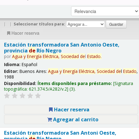
|
|
Seleccionar títulos para:
Hacer reserva
Estación transformadora San Antonio Oeste,
provincia
de
Río Negro
por
Agua
y
Energía
Eléctrica,
Sociedad
de
l
Estado
.
Idioma:
Español
Editor:
Buenos Aires:
Agua
y
Energía
Eléctrica,
Sociedad
de
l
Estado
,
1988
Disponibilidad:
Ítems disponibles para préstamo:
Signatura
topográfica:
621.374.5/A282/v.2
(3).
Hacer reserva
Agregar al carrito
Estación transformadora San Antoni Oeste,
provincia
de
Río Negro