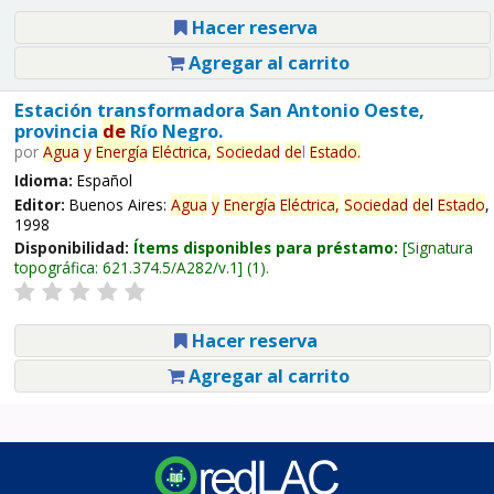
Hacer reserva
Agregar al carrito
Estación transformadora San Antonio Oeste,
provincia
de
Río Negro.
por
Agua
y
Energía
Eléctrica,
Sociedad
de
l
Estado
.
Idioma:
Español
Editor:
Buenos Aires:
Agua
y
Energía
Eléctrica,
Sociedad
de
l
Estado
,
1998
Disponibilidad:
Ítems disponibles para préstamo:
Signatura
topográfica:
621.374.5/A282/v.1
(1).
Hacer reserva
Agregar al carrito