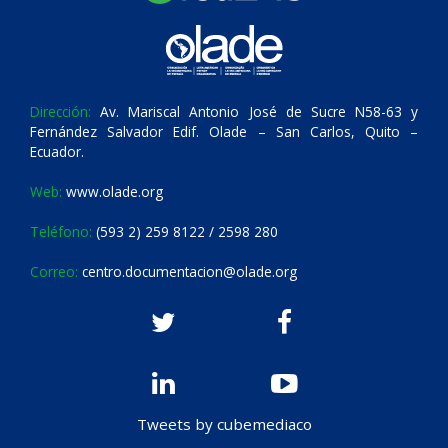
Dirección:
Av. Mariscal Antonio José de Sucre N58-63 y
Fernández Salvador Edif. Olade – San Carlos, Quito –
Ecuador.
Web:
www.olade.org
Teléfono:
(593 2) 259 8122 / 2598 280
Correo:
centro.documentacion@olade.org
Tweets by cubemediaco