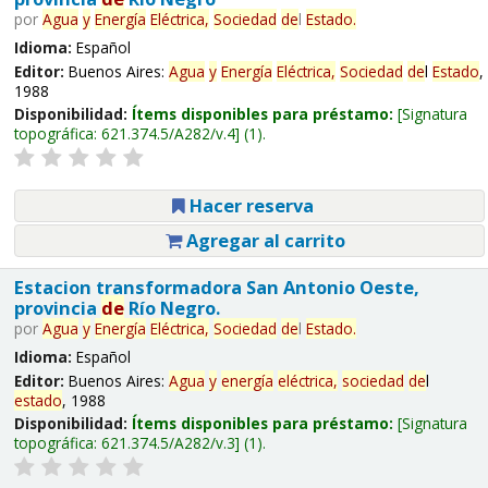
por
Agua
y
Energía
Eléctrica,
Sociedad
de
l
Estado
.
Idioma:
Español
Editor:
Buenos Aires:
Agua
y
Energía
Eléctrica,
Sociedad
de
l
Estado
,
1988
Disponibilidad:
Ítems disponibles para préstamo:
Signatura
topográfica:
621.374.5/A282/v.4
(1).
Hacer reserva
Agregar al carrito
Estacion transformadora San Antonio Oeste,
provincia
de
Río Negro.
por
Agua
y
Energía
Eléctrica,
Sociedad
de
l
Estado
.
Idioma:
Español
Editor:
Buenos Aires:
Agua
y
energía
eléctrica,
sociedad
de
l
estado
, 1988
Disponibilidad:
Ítems disponibles para préstamo:
Signatura
topográfica:
621.374.5/A282/v.3
(1).