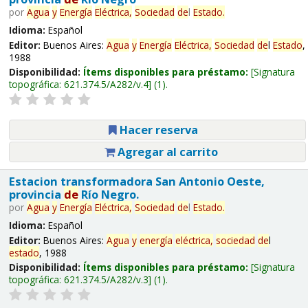
por
Agua
y
Energía
Eléctrica,
Sociedad
de
l
Estado
.
Idioma:
Español
Editor:
Buenos Aires:
Agua
y
Energía
Eléctrica,
Sociedad
de
l
Estado
,
1988
Disponibilidad:
Ítems disponibles para préstamo:
Signatura
topográfica:
621.374.5/A282/v.4
(1).
Hacer reserva
Agregar al carrito
Estacion transformadora San Antonio Oeste,
provincia
de
Río Negro.
por
Agua
y
Energía
Eléctrica,
Sociedad
de
l
Estado
.
Idioma:
Español
Editor:
Buenos Aires:
Agua
y
energía
eléctrica,
sociedad
de
l
estado
, 1988
Disponibilidad:
Ítems disponibles para préstamo:
Signatura
topográfica:
621.374.5/A282/v.3
(1).