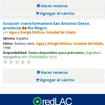
Hacer reserva
Agregar al carrito
Estación transformadora San Antonio Oeste,
provincia
de
Río Negro.
por
Agua
y
Energía
Eléctrica,
Sociedad
de
l
Estado
.
Idioma:
Español
Editor:
Buenos Aires:
Agua
y
Energía
Eléctrica,
Sociedad
de
l
Estado
,
1998
Disponibilidad:
Ítems disponibles para préstamo:
Signatura
topográfica:
621.374.5/A282/v.1
(1).
Hacer reserva
Agregar al carrito