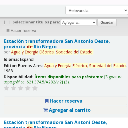
|
|
Seleccionar títulos para:
Hacer reserva
Estación transformadora San Antonio Oeste,
provincia
de
Río Negro
por
Agua
y
Energía
Eléctrica,
Sociedad
de
l
Estado
.
Idioma:
Español
Editor:
Buenos Aires:
Agua
y
Energía
Eléctrica,
Sociedad
de
l
Estado
,
1988
Disponibilidad:
Ítems disponibles para préstamo:
Signatura
topográfica:
621.374.5/A282/v.2
(3).
Hacer reserva
Agregar al carrito
Estación transformadora San Antoni Oeste,
provincia
de
Río Negro