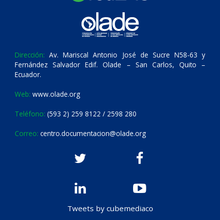
Dirección:
Av. Mariscal Antonio José de Sucre N58-63 y
Fernández Salvador Edif. Olade – San Carlos, Quito –
Ecuador.
Web:
www.olade.org
Teléfono:
(593 2) 259 8122 / 2598 280
Correo:
centro.documentacion@olade.org
Tweets by cubemediaco