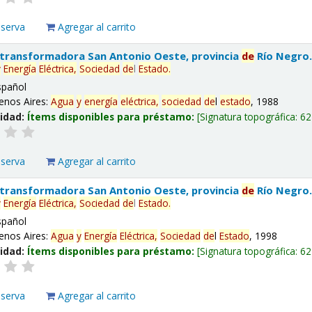
eserva
Agregar al carrito
 transformadora San Antonio Oeste, provincia
de
Río Negro
y
Energía
Eléctrica,
Sociedad
de
l
Estado
.
spañol
enos Aires:
Agua
y
energía
eléctrica,
sociedad
de
l
estado
, 1988
lidad:
Ítems disponibles para préstamo:
Signatura topográfica:
62
eserva
Agregar al carrito
 transformadora San Antonio Oeste, provincia
de
Río Negro
y
Energía
Eléctrica,
Sociedad
de
l
Estado
.
spañol
enos Aires:
Agua
y
Energía
Eléctrica,
Sociedad
de
l
Estado
, 1998
lidad:
Ítems disponibles para préstamo:
Signatura topográfica:
62
eserva
Agregar al carrito