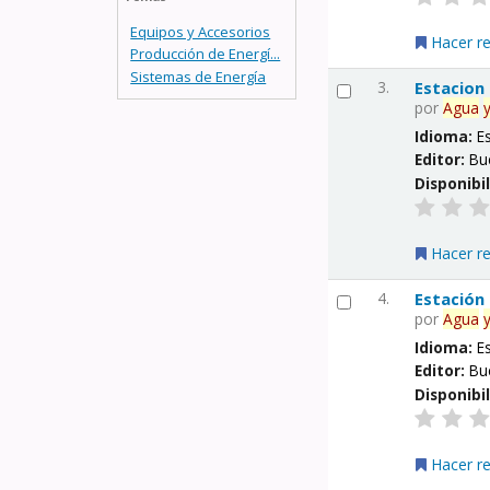
Equipos y Accesorios
Hacer r
Producción de Energí...
Sistemas de Energía
3.
Estacion
por
Agua
Idioma:
E
Editor:
Bu
Disponibi
Hacer r
4.
Estación
por
Agua
Idioma:
E
Editor:
Bu
Disponibi
Hacer r