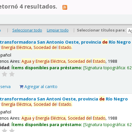
tornó 4 resultados.
|
Seleccionar todo
Limpiar todo
|
Seleccionar títulos para:
o
 transformadora San Antonio Oeste, provincia
de
Río Negro
y
Energía
Eléctrica,
Sociedad
de
l
Estado
.
spañol
enos Aires:
Agua
y
Energía
Eléctrica,
Sociedad
de
l
Estado
, 1988
lidad:
Ítems disponibles para préstamo:
Signatura topográfica:
62
eserva
Agregar al carrito
 transformadora San Antoni Oeste, provincia
de
Río Negro
y
Energía
Eléctrica,
Sociedad
de
l
Estado
.
spañol
enos Aires:
Agua
y
Energía
Eléctrica,
Sociedad
de
l
Estado
, 1988
lidad:
Ítems disponibles para préstamo:
Signatura topográfica:
62