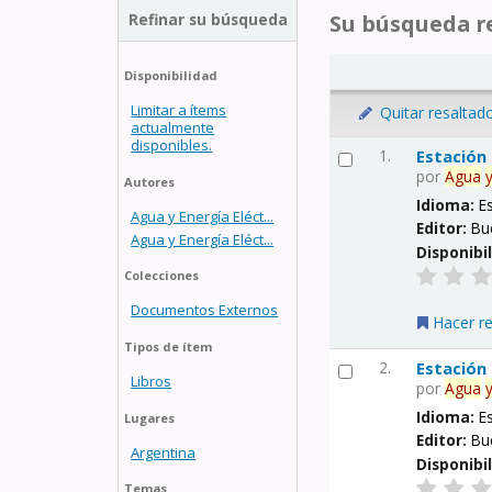
Refinar su búsqueda
Su búsqueda re
Disponibilidad
Limitar a ítems
Quitar resaltad
actualmente
disponibles.
1.
Estación
por
Agua
Autores
Idioma:
E
Agua y Energía Eléct...
Editor:
Bu
Agua y Energía Eléct...
Disponibi
Colecciones
Documentos Externos
Hacer r
Tipos de ítem
2.
Estación
Libros
por
Agua
Idioma:
E
Lugares
Editor:
Bu
Argentina
Disponibi
Temas