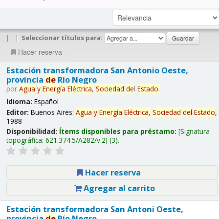
|
|
Seleccionar títulos para:
Hacer reserva
Estación transformadora San Antonio Oeste,
provincia
de
Río Negro
por
Agua
y
Energía
Eléctrica,
Sociedad
de
l
Estado
.
Idioma:
Español
Editor:
Buenos Aires:
Agua
y
Energía
Eléctrica,
Sociedad
de
l
Estado
,
1988
Disponibilidad:
Ítems disponibles para préstamo:
Signatura
topográfica:
621.374.5/A282/v.2
(3).
Hacer reserva
Agregar al carrito
Estación transformadora San Antoni Oeste,
provincia
de
Río Negro