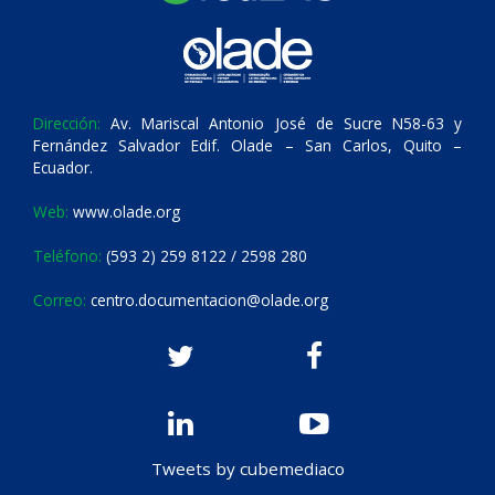
Dirección:
Av. Mariscal Antonio José de Sucre N58-63 y
Fernández Salvador Edif. Olade – San Carlos, Quito –
Ecuador.
Web:
www.olade.org
Teléfono:
(593 2) 259 8122 / 2598 280
Correo:
centro.documentacion@olade.org
Tweets by cubemediaco