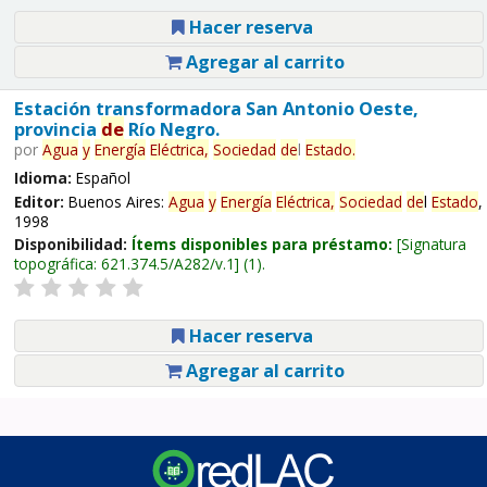
Hacer reserva
Agregar al carrito
Estación transformadora San Antonio Oeste,
provincia
de
Río Negro.
por
Agua
y
Energía
Eléctrica,
Sociedad
de
l
Estado
.
Idioma:
Español
Editor:
Buenos Aires:
Agua
y
Energía
Eléctrica,
Sociedad
de
l
Estado
,
1998
Disponibilidad:
Ítems disponibles para préstamo:
Signatura
topográfica:
621.374.5/A282/v.1
(1).
Hacer reserva
Agregar al carrito