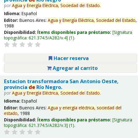
por
Agua
y
Energía
Eléctrica,
Sociedad
de
l
Estado
.
Idioma:
Español
Editor:
Buenos Aires:
Agua
y
Energía
Eléctrica,
Sociedad
de
l
Estado
,
1988
Disponibilidad:
Ítems disponibles para préstamo:
Signatura
topográfica:
621.374.5/A282/v.4
(1).
Hacer reserva
Agregar al carrito
Estacion transformadora San Antonio Oeste,
provincia
de
Río Negro.
por
Agua
y
Energía
Eléctrica,
Sociedad
de
l
Estado
.
Idioma:
Español
Editor:
Buenos Aires:
Agua
y
energía
eléctrica,
sociedad
de
l
estado
, 1988
Disponibilidad:
Ítems disponibles para préstamo:
Signatura
topográfica:
621.374.5/A282/v.3
(1).