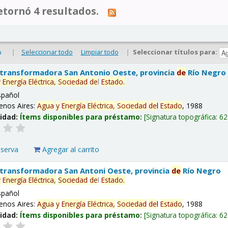
tornó 4 resultados.
|
Seleccionar todo
Limpiar todo
|
Seleccionar títulos para:
o
 transformadora San Antonio Oeste, provincia
de
Río Negro
y
Energía
Eléctrica,
Sociedad
de
l
Estado
.
spañol
enos Aires:
Agua
y
Energía
Eléctrica,
Sociedad
de
l
Estado
, 1988
lidad:
Ítems disponibles para préstamo:
Signatura topográfica:
62
eserva
Agregar al carrito
 transformadora San Antoni Oeste, provincia
de
Río Negro
y
Energía
Eléctrica,
Sociedad
de
l
Estado
.
spañol
enos Aires:
Agua
y
Energía
Eléctrica,
Sociedad
de
l
Estado
, 1988
lidad:
Ítems disponibles para préstamo:
Signatura topográfica:
62