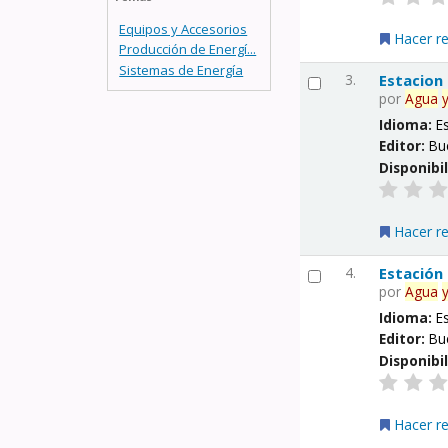
Equipos y Accesorios
Hacer r
Producción de Energí...
Sistemas de Energía
3.
Estacion
por
Agua
Idioma:
E
Editor:
Bu
Disponibi
Hacer r
4.
Estación
por
Agua
Idioma:
E
Editor:
Bu
Disponibi
Hacer r