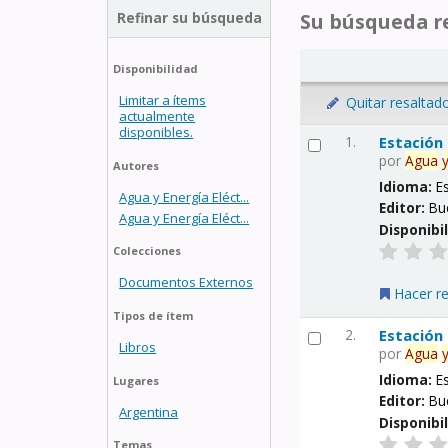
Refinar su búsqueda
Su búsqueda re
Disponibilidad
Limitar a ítems
Quitar resaltad
actualmente
disponibles.
1.
Estación
por
Agua
Autores
Idioma:
E
Agua y Energía Eléct...
Editor:
Bu
Agua y Energía Eléct...
Disponibi
Colecciones
Documentos Externos
Hacer r
Tipos de ítem
2.
Estación
Libros
por
Agua
Idioma:
E
Lugares
Editor:
Bu
Argentina
Disponibi
Temas