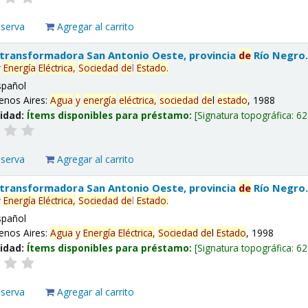
eserva
Agregar al carrito
 transformadora San Antonio Oeste, provincia
de
Río Negro
y
Energía
Eléctrica,
Sociedad
de
l
Estado
.
spañol
enos Aires:
Agua
y
energía
eléctrica,
sociedad
de
l
estado
, 1988
lidad:
Ítems disponibles para préstamo:
Signatura topográfica:
62
eserva
Agregar al carrito
 transformadora San Antonio Oeste, provincia
de
Río Negro
y
Energía
Eléctrica,
Sociedad
de
l
Estado
.
spañol
enos Aires:
Agua
y
Energía
Eléctrica,
Sociedad
de
l
Estado
, 1998
lidad:
Ítems disponibles para préstamo:
Signatura topográfica:
62
eserva
Agregar al carrito