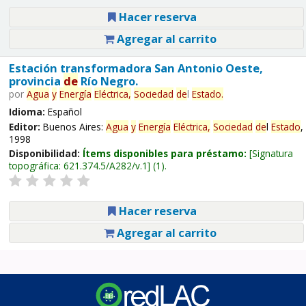
Hacer reserva
Agregar al carrito
Estación transformadora San Antonio Oeste,
provincia
de
Río Negro.
por
Agua
y
Energía
Eléctrica,
Sociedad
de
l
Estado
.
Idioma:
Español
Editor:
Buenos Aires:
Agua
y
Energía
Eléctrica,
Sociedad
de
l
Estado
,
1998
Disponibilidad:
Ítems disponibles para préstamo:
Signatura
topográfica:
621.374.5/A282/v.1
(1).
Hacer reserva
Agregar al carrito