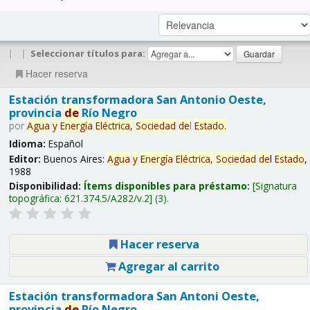
|
|
Seleccionar títulos para:
Hacer reserva
Estación transformadora San Antonio Oeste,
provincia
de
Río Negro
por
Agua
y
Energía
Eléctrica,
Sociedad
de
l
Estado
.
Idioma:
Español
Editor:
Buenos Aires:
Agua
y
Energía
Eléctrica,
Sociedad
de
l
Estado
,
1988
Disponibilidad:
Ítems disponibles para préstamo:
Signatura
topográfica:
621.374.5/A282/v.2
(3).
Hacer reserva
Agregar al carrito
Estación transformadora San Antoni Oeste,
provincia
de
Río Negro