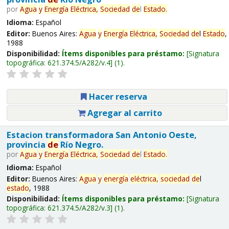
por
Agua
y
Energía
Eléctrica,
Sociedad
de
l
Estado
.
Idioma:
Español
Editor:
Buenos Aires:
Agua
y
Energía
Eléctrica,
Sociedad
de
l
Estado
,
1988
Disponibilidad:
Ítems disponibles para préstamo:
Signatura
topográfica:
621.374.5/A282/v.4
(1).
Hacer reserva
Agregar al carrito
Estacion transformadora San Antonio Oeste,
provincia
de
Río Negro.
por
Agua
y
Energía
Eléctrica,
Sociedad
de
l
Estado
.
Idioma:
Español
Editor:
Buenos Aires:
Agua
y
energía
eléctrica,
sociedad
de
l
estado
, 1988
Disponibilidad:
Ítems disponibles para préstamo:
Signatura
topográfica:
621.374.5/A282/v.3
(1).