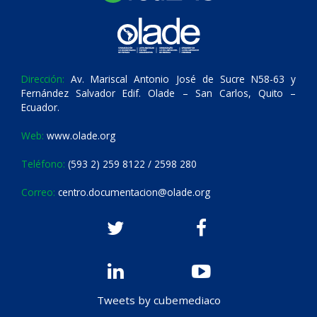
Dirección:
Av. Mariscal Antonio José de Sucre N58-63 y
Fernández Salvador Edif. Olade – San Carlos, Quito –
Ecuador.
Web:
www.olade.org
Teléfono:
(593 2) 259 8122 / 2598 280
Correo:
centro.documentacion@olade.org
Tweets by cubemediaco