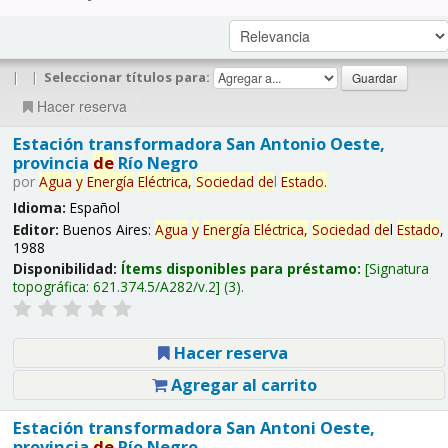
|
|
Seleccionar títulos para:
Hacer reserva
Estación transformadora San Antonio Oeste,
provincia
de
Río Negro
por
Agua
y
Energía
Eléctrica,
Sociedad
de
l
Estado
.
Idioma:
Español
Editor:
Buenos Aires:
Agua
y
Energía
Eléctrica,
Sociedad
de
l
Estado
,
1988
Disponibilidad:
Ítems disponibles para préstamo:
Signatura
topográfica:
621.374.5/A282/v.2
(3).
Hacer reserva
Agregar al carrito
Estación transformadora San Antoni Oeste,
provincia
de
Río Negro