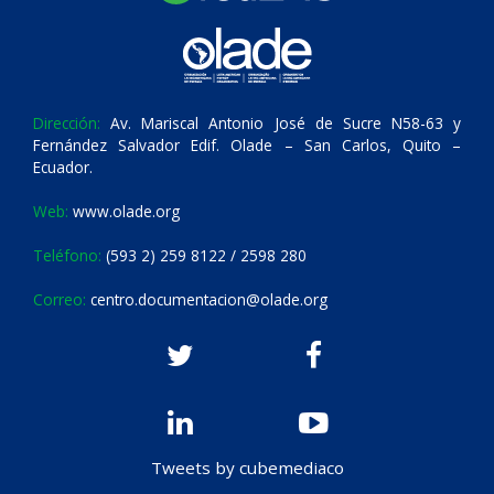
Dirección:
Av. Mariscal Antonio José de Sucre N58-63 y
Fernández Salvador Edif. Olade – San Carlos, Quito –
Ecuador.
Web:
www.olade.org
Teléfono:
(593 2) 259 8122 / 2598 280
Correo:
centro.documentacion@olade.org
Tweets by cubemediaco