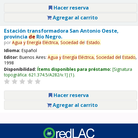
Hacer reserva
Agregar al carrito
Estación transformadora San Antonio Oeste,
provincia
de
Río Negro.
por
Agua
y
Energía
Eléctrica,
Sociedad
de
l
Estado
.
Idioma:
Español
Editor:
Buenos Aires:
Agua
y
Energía
Eléctrica,
Sociedad
de
l
Estado
,
1998
Disponibilidad:
Ítems disponibles para préstamo:
Signatura
topográfica:
621.374.5/A282/v.1
(1).
Hacer reserva
Agregar al carrito