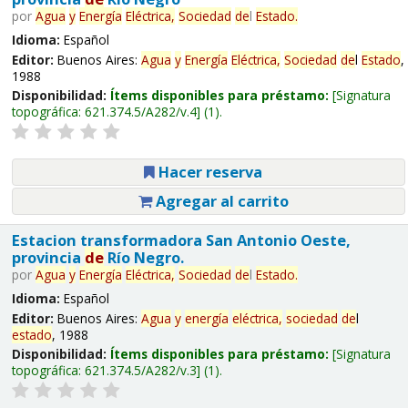
por
Agua
y
Energía
Eléctrica,
Sociedad
de
l
Estado
.
Idioma:
Español
Editor:
Buenos Aires:
Agua
y
Energía
Eléctrica,
Sociedad
de
l
Estado
,
1988
Disponibilidad:
Ítems disponibles para préstamo:
Signatura
topográfica:
621.374.5/A282/v.4
(1).
Hacer reserva
Agregar al carrito
Estacion transformadora San Antonio Oeste,
provincia
de
Río Negro.
por
Agua
y
Energía
Eléctrica,
Sociedad
de
l
Estado
.
Idioma:
Español
Editor:
Buenos Aires:
Agua
y
energía
eléctrica,
sociedad
de
l
estado
, 1988
Disponibilidad:
Ítems disponibles para préstamo:
Signatura
topográfica:
621.374.5/A282/v.3
(1).