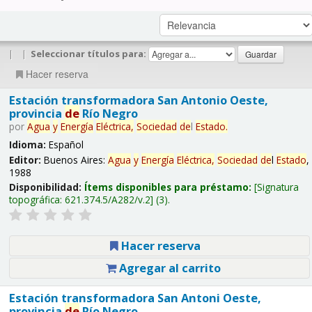
|
|
Seleccionar títulos para:
Hacer reserva
Estación transformadora San Antonio Oeste,
provincia
de
Río Negro
por
Agua
y
Energía
Eléctrica,
Sociedad
de
l
Estado
.
Idioma:
Español
Editor:
Buenos Aires:
Agua
y
Energía
Eléctrica,
Sociedad
de
l
Estado
,
1988
Disponibilidad:
Ítems disponibles para préstamo:
Signatura
topográfica:
621.374.5/A282/v.2
(3).
Hacer reserva
Agregar al carrito
Estación transformadora San Antoni Oeste,
provincia
de
Río Negro