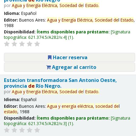
por
Agua
y
Energía
Eléctrica,
Sociedad
de
l
Estado
.
Idioma:
Español
Editor:
Buenos Aires:
Agua
y
Energía
Eléctrica,
Sociedad
de
l
Estado
,
1988
Disponibilidad:
Ítems disponibles para préstamo:
Signatura
topográfica:
621.374.5/A282/v.4
(1).
Hacer reserva
Agregar al carrito
Estacion transformadora San Antonio Oeste,
provincia
de
Río Negro.
por
Agua
y
Energía
Eléctrica,
Sociedad
de
l
Estado
.
Idioma:
Español
Editor:
Buenos Aires:
Agua
y
energía
eléctrica,
sociedad
de
l
estado
, 1988
Disponibilidad:
Ítems disponibles para préstamo:
Signatura
topográfica:
621.374.5/A282/v.3
(1).