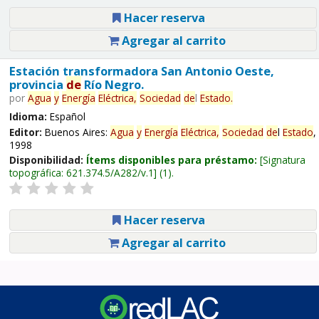
Hacer reserva
Agregar al carrito
Estación transformadora San Antonio Oeste,
provincia
de
Río Negro.
por
Agua
y
Energía
Eléctrica,
Sociedad
de
l
Estado
.
Idioma:
Español
Editor:
Buenos Aires:
Agua
y
Energía
Eléctrica,
Sociedad
de
l
Estado
,
1998
Disponibilidad:
Ítems disponibles para préstamo:
Signatura
topográfica:
621.374.5/A282/v.1
(1).
Hacer reserva
Agregar al carrito