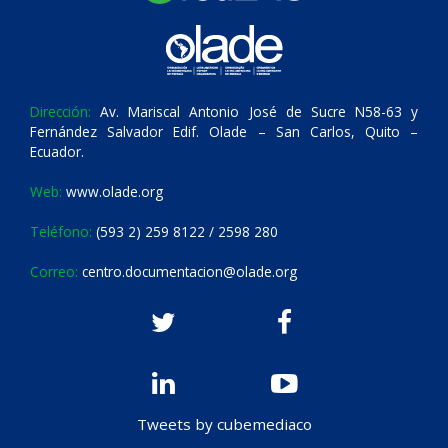
Dirección:
Av. Mariscal Antonio José de Sucre N58-63 y
Fernández Salvador Edif. Olade – San Carlos, Quito –
Ecuador.
Web:
www.olade.org
Teléfono:
(593 2) 259 8122 / 2598 280
Correo:
centro.documentacion@olade.org
Tweets by cubemediaco