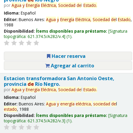
por
Agua
y
Energía
Eléctrica,
Sociedad
de
l
Estado
.
Idioma:
Español
Editor:
Buenos Aires:
Agua
y
Energía
Eléctrica,
Sociedad
de
l
Estado
,
1988
Disponibilidad:
Ítems disponibles para préstamo:
Signatura
topográfica:
621.374.5/A282/v.4
(1).
Hacer reserva
Agregar al carrito
Estacion transformadora San Antonio Oeste,
provincia
de
Río Negro.
por
Agua
y
Energía
Eléctrica,
Sociedad
de
l
Estado
.
Idioma:
Español
Editor:
Buenos Aires:
Agua
y
energía
eléctrica,
sociedad
de
l
estado
, 1988
Disponibilidad:
Ítems disponibles para préstamo:
Signatura
topográfica:
621.374.5/A282/v.3
(1).