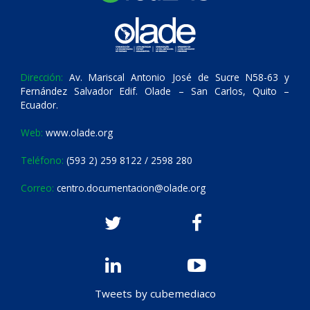
Dirección:
Av. Mariscal Antonio José de Sucre N58-63 y
Fernández Salvador Edif. Olade – San Carlos, Quito –
Ecuador.
Web:
www.olade.org
Teléfono:
(593 2) 259 8122 / 2598 280
Correo:
centro.documentacion@olade.org
Tweets by cubemediaco