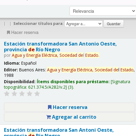
|
|
Seleccionar títulos para:
Hacer reserva
Estación transformadora San Antonio Oeste,
provincia
de
Río Negro
por
Agua
y
Energía
Eléctrica,
Sociedad
de
l
Estado
.
Idioma:
Español
Editor:
Buenos Aires:
Agua
y
Energía
Eléctrica,
Sociedad
de
l
Estado
,
1988
Disponibilidad:
Ítems disponibles para préstamo:
Signatura
topográfica:
621.374.5/A282/v.2
(3).
Hacer reserva
Agregar al carrito
Estación transformadora San Antoni Oeste,
provincia
de
Río Negro