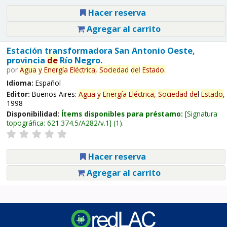
Hacer reserva
Agregar al carrito
Estación transformadora San Antonio Oeste,
provincia
de
Río Negro.
por
Agua
y
Energía
Eléctrica,
Sociedad
de
l
Estado
.
Idioma:
Español
Editor:
Buenos Aires:
Agua
y
Energía
Eléctrica,
Sociedad
de
l
Estado
,
1998
Disponibilidad:
Ítems disponibles para préstamo:
Signatura
topográfica:
621.374.5/A282/v.1
(1).
Hacer reserva
Agregar al carrito