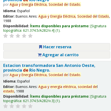
por
Agua
y
Energía
Eléctrica,
Sociedad
de
l
Estado
.
Idioma:
Español
Editor:
Buenos Aires:
Agua
y
Energía
Eléctrica,
Sociedad
de
l
Estado
,
1988
Disponibilidad:
Ítems disponibles para préstamo:
Signatura
topográfica:
621.374.5/A282/v.4
(1).
Hacer reserva
Agregar al carrito
Estacion transformadora San Antonio Oeste,
provincia
de
Río Negro.
por
Agua
y
Energía
Eléctrica,
Sociedad
de
l
Estado
.
Idioma:
Español
Editor:
Buenos Aires:
Agua
y
energía
eléctrica,
sociedad
de
l
estado
, 1988
Disponibilidad:
Ítems disponibles para préstamo:
Signatura
topográfica:
621.374.5/A282/v.3
(1).