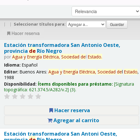
|
|
Seleccionar títulos para:
Hacer reserva
Estación transformadora San Antonio Oeste,
provincia
de
Río Negro
por
Agua
y
Energía
Eléctrica,
Sociedad
de
l
Estado
.
Idioma:
Español
Editor:
Buenos Aires:
Agua
y
Energía
Eléctrica,
Sociedad
de
l
Estado
,
1988
Disponibilidad:
Ítems disponibles para préstamo:
Signatura
topográfica:
621.374.5/A282/v.2
(3).
Hacer reserva
Agregar al carrito
Estación transformadora San Antoni Oeste,
provincia
de
Río Negro