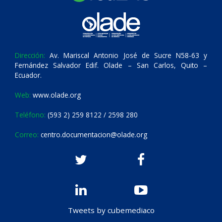
Dirección:
Av. Mariscal Antonio José de Sucre N58-63 y
Fernández Salvador Edif. Olade – San Carlos, Quito –
Ecuador.
Web:
www.olade.org
Teléfono:
(593 2) 259 8122 / 2598 280
Correo:
centro.documentacion@olade.org
Tweets by cubemediaco