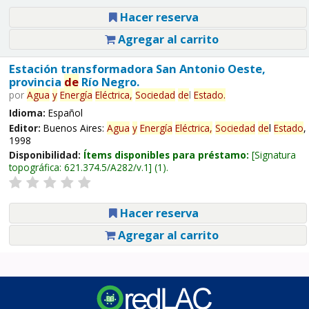
Hacer reserva
Agregar al carrito
Estación transformadora San Antonio Oeste,
provincia
de
Río Negro.
por
Agua
y
Energía
Eléctrica,
Sociedad
de
l
Estado
.
Idioma:
Español
Editor:
Buenos Aires:
Agua
y
Energía
Eléctrica,
Sociedad
de
l
Estado
,
1998
Disponibilidad:
Ítems disponibles para préstamo:
Signatura
topográfica:
621.374.5/A282/v.1
(1).
Hacer reserva
Agregar al carrito