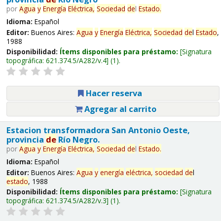
por
Agua
y
Energía
Eléctrica,
Sociedad
de
l
Estado
.
Idioma:
Español
Editor:
Buenos Aires:
Agua
y
Energía
Eléctrica,
Sociedad
de
l
Estado
,
1988
Disponibilidad:
Ítems disponibles para préstamo:
Signatura
topográfica:
621.374.5/A282/v.4
(1).
Hacer reserva
Agregar al carrito
Estacion transformadora San Antonio Oeste,
provincia
de
Río Negro.
por
Agua
y
Energía
Eléctrica,
Sociedad
de
l
Estado
.
Idioma:
Español
Editor:
Buenos Aires:
Agua
y
energía
eléctrica,
sociedad
de
l
estado
, 1988
Disponibilidad:
Ítems disponibles para préstamo:
Signatura
topográfica:
621.374.5/A282/v.3
(1).