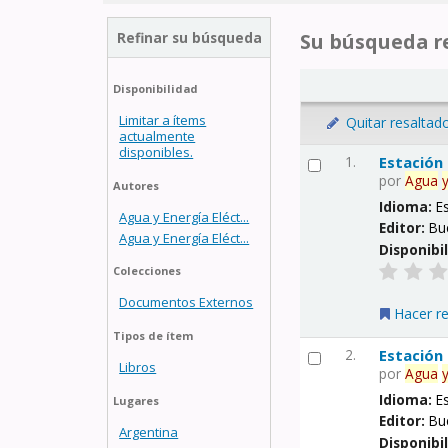
Refinar su búsqueda
Su búsqueda re
Disponibilidad
Limitar a ítems
Quitar resaltad
actualmente
disponibles.
1.
Estación
por
Agua
Autores
Idioma:
E
Agua y Energía Eléct...
Editor:
Bu
Agua y Energía Eléct...
Disponibi
Colecciones
Documentos Externos
Hacer r
Tipos de ítem
2.
Estación
Libros
por
Agua
Idioma:
E
Lugares
Editor:
Bu
Argentina
Disponibi