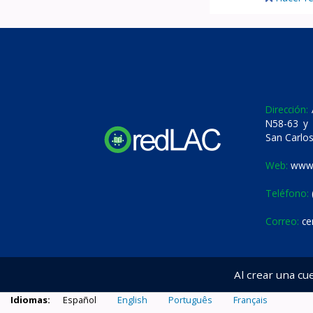
Dirección:
A
N58-63 y 
San Carlos
Web:
www.
Teléfono:
Correo:
ce
Al crear una cu
Idiomas:
Español
English
Português
Français