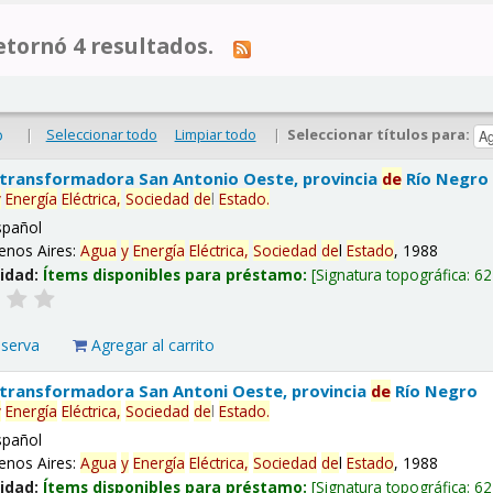
tornó 4 resultados.
|
Seleccionar todo
Limpiar todo
|
Seleccionar títulos para:
o
 transformadora San Antonio Oeste, provincia
de
Río Negro
y
Energía
Eléctrica,
Sociedad
de
l
Estado
.
spañol
enos Aires:
Agua
y
Energía
Eléctrica,
Sociedad
de
l
Estado
, 1988
lidad:
Ítems disponibles para préstamo:
Signatura topográfica:
62
eserva
Agregar al carrito
 transformadora San Antoni Oeste, provincia
de
Río Negro
y
Energía
Eléctrica,
Sociedad
de
l
Estado
.
spañol
enos Aires:
Agua
y
Energía
Eléctrica,
Sociedad
de
l
Estado
, 1988
lidad:
Ítems disponibles para préstamo:
Signatura topográfica:
62