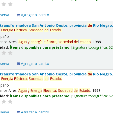
eserva
Agregar al carrito
 transformadora San Antonio Oeste, provincia
de
Río Negro
y
Energía
Eléctrica,
Sociedad
de
l
Estado
.
spañol
enos Aires:
Agua
y
energía
eléctrica,
sociedad
de
l
estado
, 1988
lidad:
Ítems disponibles para préstamo:
Signatura topográfica:
62
eserva
Agregar al carrito
 transformadora San Antonio Oeste, provincia
de
Río Negro
y
Energía
Eléctrica,
Sociedad
de
l
Estado
.
spañol
enos Aires:
Agua
y
Energía
Eléctrica,
Sociedad
de
l
Estado
, 1998
lidad:
Ítems disponibles para préstamo:
Signatura topográfica:
62
eserva
Agregar al carrito