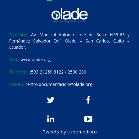
Dirección:
Av. Mariscal Antonio José de Sucre N58-63 y
Fernández Salvador Edif. Olade – San Carlos, Quito –
Ecuador.
Web:
www.olade.org
Teléfono:
(593 2) 259 8122 / 2598 280
Correo:
centro.documentacion@olade.org
Tweets by cubemediaco