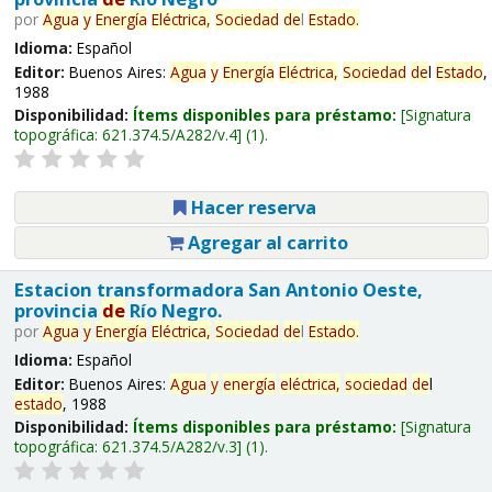
por
Agua
y
Energía
Eléctrica,
Sociedad
de
l
Estado
.
Idioma:
Español
Editor:
Buenos Aires:
Agua
y
Energía
Eléctrica,
Sociedad
de
l
Estado
,
1988
Disponibilidad:
Ítems disponibles para préstamo:
Signatura
topográfica:
621.374.5/A282/v.4
(1).
Hacer reserva
Agregar al carrito
Estacion transformadora San Antonio Oeste,
provincia
de
Río Negro.
por
Agua
y
Energía
Eléctrica,
Sociedad
de
l
Estado
.
Idioma:
Español
Editor:
Buenos Aires:
Agua
y
energía
eléctrica,
sociedad
de
l
estado
, 1988
Disponibilidad:
Ítems disponibles para préstamo:
Signatura
topográfica:
621.374.5/A282/v.3
(1).