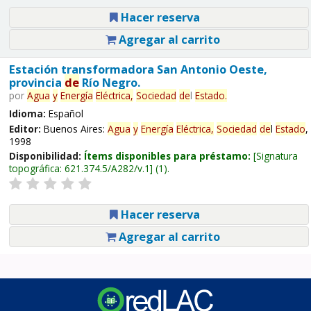
Hacer reserva
Agregar al carrito
Estación transformadora San Antonio Oeste,
provincia
de
Río Negro.
por
Agua
y
Energía
Eléctrica,
Sociedad
de
l
Estado
.
Idioma:
Español
Editor:
Buenos Aires:
Agua
y
Energía
Eléctrica,
Sociedad
de
l
Estado
,
1998
Disponibilidad:
Ítems disponibles para préstamo:
Signatura
topográfica:
621.374.5/A282/v.1
(1).
Hacer reserva
Agregar al carrito