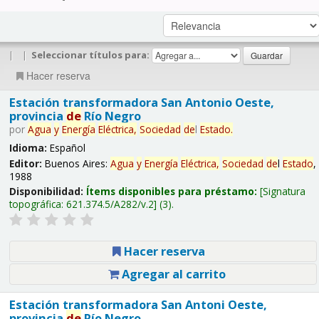
|
|
Seleccionar títulos para:
Hacer reserva
Estación transformadora San Antonio Oeste,
provincia
de
Río Negro
por
Agua
y
Energía
Eléctrica,
Sociedad
de
l
Estado
.
Idioma:
Español
Editor:
Buenos Aires:
Agua
y
Energía
Eléctrica,
Sociedad
de
l
Estado
,
1988
Disponibilidad:
Ítems disponibles para préstamo:
Signatura
topográfica:
621.374.5/A282/v.2
(3).
Hacer reserva
Agregar al carrito
Estación transformadora San Antoni Oeste,
provincia
de
Río Negro