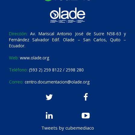
Dirección:
Av. Mariscal Antonio José de Sucre N58-63 y
Fernández Salvador Edif. Olade – San Carlos, Quito –
Ecuador.
Web:
www.olade.org
Teléfono:
(593 2) 259 8122 / 2598 280
Correo:
centro.documentacion@olade.org
Tweets by cubemediaco