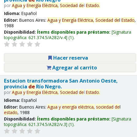
por
Agua
y
Energía
Eléctrica,
Sociedad
de
l
Estado
.
Idioma:
Español
Editor:
Buenos Aires:
Agua
y
Energía
Eléctrica,
Sociedad
de
l
Estado
,
1988
Disponibilidad:
Ítems disponibles para préstamo:
Signatura
topográfica:
621.374.5/A282/v.4
(1).
Hacer reserva
Agregar al carrito
Estacion transformadora San Antonio Oeste,
provincia
de
Río Negro.
por
Agua
y
Energía
Eléctrica,
Sociedad
de
l
Estado
.
Idioma:
Español
Editor:
Buenos Aires:
Agua
y
energía
eléctrica,
sociedad
de
l
estado
, 1988
Disponibilidad:
Ítems disponibles para préstamo:
Signatura
topográfica:
621.374.5/A282/v.3
(1).