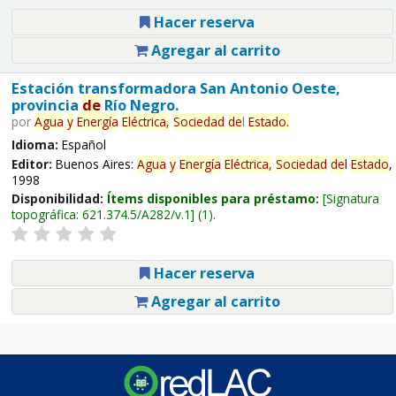
Hacer reserva
Agregar al carrito
Estación transformadora San Antonio Oeste,
provincia
de
Río Negro.
por
Agua
y
Energía
Eléctrica,
Sociedad
de
l
Estado
.
Idioma:
Español
Editor:
Buenos Aires:
Agua
y
Energía
Eléctrica,
Sociedad
de
l
Estado
,
1998
Disponibilidad:
Ítems disponibles para préstamo:
Signatura
topográfica:
621.374.5/A282/v.1
(1).
Hacer reserva
Agregar al carrito