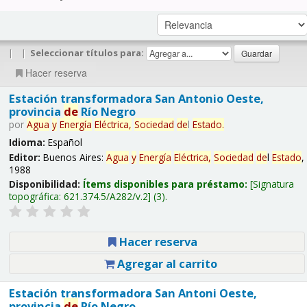
|
|
Seleccionar títulos para:
Hacer reserva
Estación transformadora San Antonio Oeste,
provincia
de
Río Negro
por
Agua
y
Energía
Eléctrica,
Sociedad
de
l
Estado
.
Idioma:
Español
Editor:
Buenos Aires:
Agua
y
Energía
Eléctrica,
Sociedad
de
l
Estado
,
1988
Disponibilidad:
Ítems disponibles para préstamo:
Signatura
topográfica:
621.374.5/A282/v.2
(3).
Hacer reserva
Agregar al carrito
Estación transformadora San Antoni Oeste,
provincia
de
Río Negro