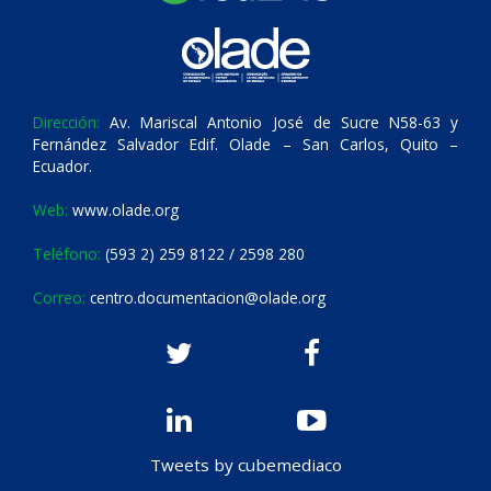
Dirección:
Av. Mariscal Antonio José de Sucre N58-63 y
Fernández Salvador Edif. Olade – San Carlos, Quito –
Ecuador.
Web:
www.olade.org
Teléfono:
(593 2) 259 8122 / 2598 280
Correo:
centro.documentacion@olade.org
Tweets by cubemediaco