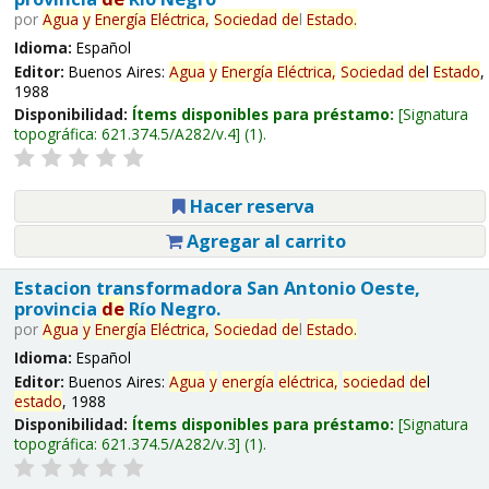
por
Agua
y
Energía
Eléctrica,
Sociedad
de
l
Estado
.
Idioma:
Español
Editor:
Buenos Aires:
Agua
y
Energía
Eléctrica,
Sociedad
de
l
Estado
,
1988
Disponibilidad:
Ítems disponibles para préstamo:
Signatura
topográfica:
621.374.5/A282/v.4
(1).
Hacer reserva
Agregar al carrito
Estacion transformadora San Antonio Oeste,
provincia
de
Río Negro.
por
Agua
y
Energía
Eléctrica,
Sociedad
de
l
Estado
.
Idioma:
Español
Editor:
Buenos Aires:
Agua
y
energía
eléctrica,
sociedad
de
l
estado
, 1988
Disponibilidad:
Ítems disponibles para préstamo:
Signatura
topográfica:
621.374.5/A282/v.3
(1).