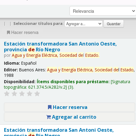
|
|
Seleccionar títulos para:
Hacer reserva
Estación transformadora San Antonio Oeste,
provincia
de
Río Negro
por
Agua
y
Energía
Eléctrica,
Sociedad
de
l
Estado
.
Idioma:
Español
Editor:
Buenos Aires:
Agua
y
Energía
Eléctrica,
Sociedad
de
l
Estado
,
1988
Disponibilidad:
Ítems disponibles para préstamo:
Signatura
topográfica:
621.374.5/A282/v.2
(3).
Hacer reserva
Agregar al carrito
Estación transformadora San Antoni Oeste,
provincia
de
Río Negro