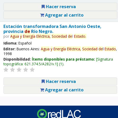
Hacer reserva
Agregar al carrito
Estación transformadora San Antonio Oeste,
provincia
de
Río Negro.
por
Agua
y
Energía
Eléctrica,
Sociedad
de
l
Estado
.
Idioma:
Español
Editor:
Buenos Aires:
Agua
y
Energía
Eléctrica,
Sociedad
de
l
Estado
,
1998
Disponibilidad:
Ítems disponibles para préstamo:
Signatura
topográfica:
621.374.5/A282/v.1
(1).
Hacer reserva
Agregar al carrito