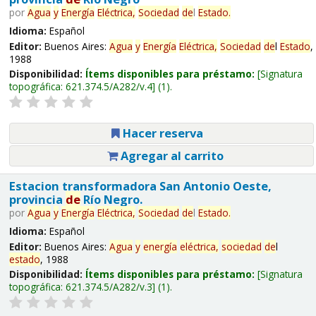
por
Agua
y
Energía
Eléctrica,
Sociedad
de
l
Estado
.
Idioma:
Español
Editor:
Buenos Aires:
Agua
y
Energía
Eléctrica,
Sociedad
de
l
Estado
,
1988
Disponibilidad:
Ítems disponibles para préstamo:
Signatura
topográfica:
621.374.5/A282/v.4
(1).
Hacer reserva
Agregar al carrito
Estacion transformadora San Antonio Oeste,
provincia
de
Río Negro.
por
Agua
y
Energía
Eléctrica,
Sociedad
de
l
Estado
.
Idioma:
Español
Editor:
Buenos Aires:
Agua
y
energía
eléctrica,
sociedad
de
l
estado
, 1988
Disponibilidad:
Ítems disponibles para préstamo:
Signatura
topográfica:
621.374.5/A282/v.3
(1).