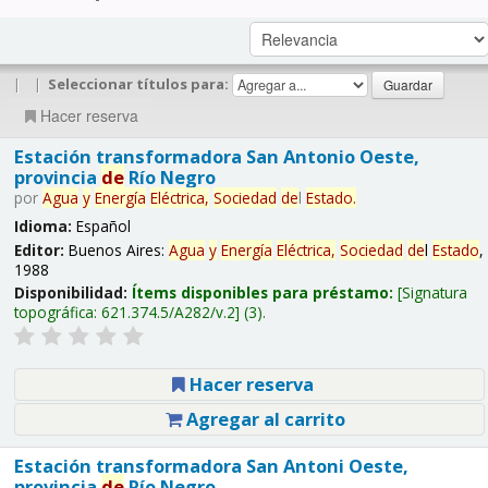
|
|
Seleccionar títulos para:
Hacer reserva
Estación transformadora San Antonio Oeste,
provincia
de
Río Negro
por
Agua
y
Energía
Eléctrica,
Sociedad
de
l
Estado
.
Idioma:
Español
Editor:
Buenos Aires:
Agua
y
Energía
Eléctrica,
Sociedad
de
l
Estado
,
1988
Disponibilidad:
Ítems disponibles para préstamo:
Signatura
topográfica:
621.374.5/A282/v.2
(3).
Hacer reserva
Agregar al carrito
Estación transformadora San Antoni Oeste,
provincia
de
Río Negro