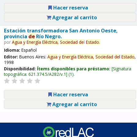
Hacer reserva
Agregar al carrito
Estación transformadora San Antonio Oeste,
provincia
de
Río Negro.
por
Agua
y
Energía
Eléctrica,
Sociedad
de
l
Estado
.
Idioma:
Español
Editor:
Buenos Aires:
Agua
y
Energía
Eléctrica,
Sociedad
de
l
Estado
,
1998
Disponibilidad:
Ítems disponibles para préstamo:
Signatura
topográfica:
621.374.5/A282/v.1
(1).
Hacer reserva
Agregar al carrito