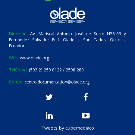
Dirección:
Av. Mariscal Antonio José de Sucre N58-63 y
Fernández Salvador Edif. Olade – San Carlos, Quito –
Ecuador.
Web:
www.olade.org
Teléfono:
(593 2) 259 8122 / 2598 280
Correo:
centro.documentacion@olade.org
Tweets by cubemediaco