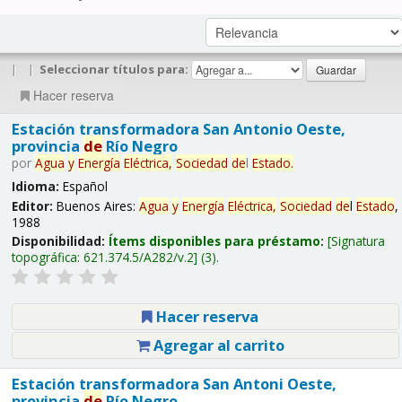
|
|
Seleccionar títulos para:
Hacer reserva
Estación transformadora San Antonio Oeste,
provincia
de
Río Negro
por
Agua
y
Energía
Eléctrica,
Sociedad
de
l
Estado
.
Idioma:
Español
Editor:
Buenos Aires:
Agua
y
Energía
Eléctrica,
Sociedad
de
l
Estado
,
1988
Disponibilidad:
Ítems disponibles para préstamo:
Signatura
topográfica:
621.374.5/A282/v.2
(3).
Hacer reserva
Agregar al carrito
Estación transformadora San Antoni Oeste,
provincia
de
Río Negro