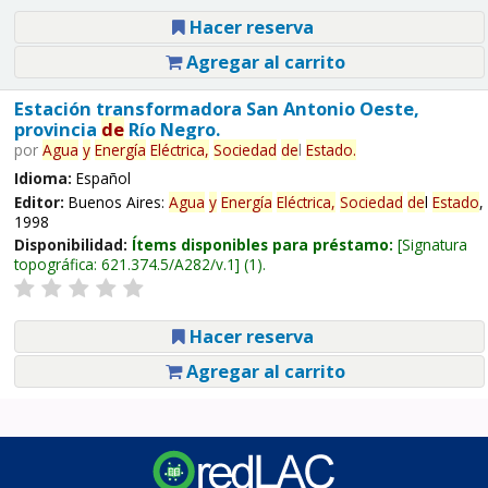
Hacer reserva
Agregar al carrito
Estación transformadora San Antonio Oeste,
provincia
de
Río Negro.
por
Agua
y
Energía
Eléctrica,
Sociedad
de
l
Estado
.
Idioma:
Español
Editor:
Buenos Aires:
Agua
y
Energía
Eléctrica,
Sociedad
de
l
Estado
,
1998
Disponibilidad:
Ítems disponibles para préstamo:
Signatura
topográfica:
621.374.5/A282/v.1
(1).
Hacer reserva
Agregar al carrito