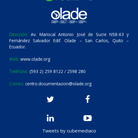
Dirección:
Av. Mariscal Antonio José de Sucre N58-63 y
Fernández Salvador Edif. Olade – San Carlos, Quito –
Ecuador.
Web:
www.olade.org
Teléfono:
(593 2) 259 8122 / 2598 280
Correo:
centro.documentacion@olade.org
Tweets by cubemediaco