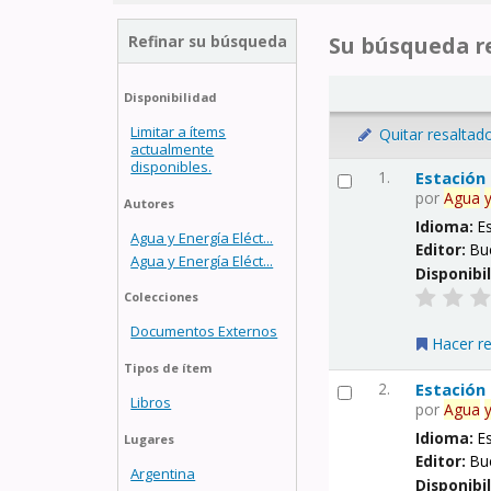
Refinar su búsqueda
Su búsqueda re
Disponibilidad
Limitar a ítems
Quitar resaltad
actualmente
disponibles.
1.
Estación
por
Agua
Autores
Idioma:
E
Agua y Energía Eléct...
Editor:
Bu
Agua y Energía Eléct...
Disponibi
Colecciones
Documentos Externos
Hacer r
Tipos de ítem
2.
Estación
Libros
por
Agua
Idioma:
E
Lugares
Editor:
Bu
Argentina
Disponibi