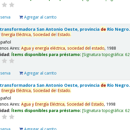
eserva
Agregar al carrito
 transformadora San Antonio Oeste, provincia
de
Río Negro
y
Energía
Eléctrica,
Sociedad
de
l
Estado
.
spañol
enos Aires:
Agua
y
energía
eléctrica,
sociedad
de
l
estado
, 1988
lidad:
Ítems disponibles para préstamo:
Signatura topográfica:
62
eserva
Agregar al carrito
 transformadora San Antonio Oeste, provincia
de
Río Negro
y
Energía
Eléctrica,
Sociedad
de
l
Estado
.
spañol
enos Aires:
Agua
y
Energía
Eléctrica,
Sociedad
de
l
Estado
, 1998
lidad:
Ítems disponibles para préstamo:
Signatura topográfica:
62
eserva
Agregar al carrito