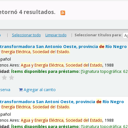
tornó 4 resultados.
|
Seleccionar todo
Limpiar todo
|
Seleccionar títulos para:
o
 transformadora San Antonio Oeste, provincia
de
Río Negro
y
Energía
Eléctrica,
Sociedad
de
l
Estado
.
spañol
enos Aires:
Agua
y
Energía
Eléctrica,
Sociedad
de
l
Estado
, 1988
lidad:
Ítems disponibles para préstamo:
Signatura topográfica:
62
eserva
Agregar al carrito
 transformadora San Antoni Oeste, provincia
de
Río Negro
y
Energía
Eléctrica,
Sociedad
de
l
Estado
.
spañol
enos Aires:
Agua
y
Energía
Eléctrica,
Sociedad
de
l
Estado
, 1988
lidad:
Ítems disponibles para préstamo:
Signatura topográfica:
62