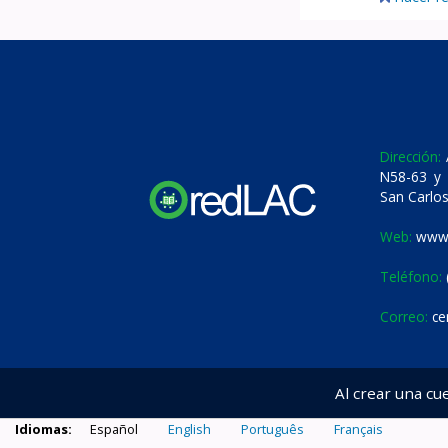
Dirección:
A
N58-63 y 
San Carlos
Web:
www.
Teléfono:
Correo:
ce
Al crear una cu
Idiomas:
Español
English
Português
Français