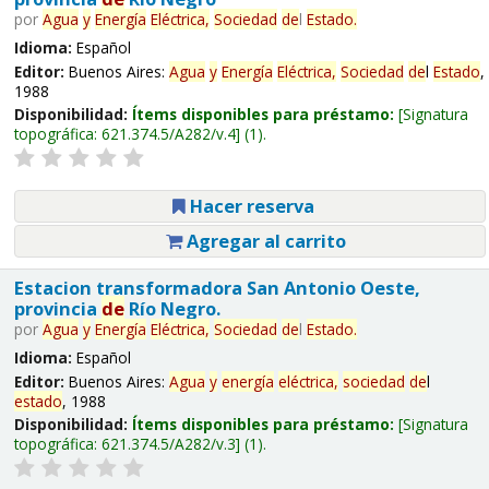
por
Agua
y
Energía
Eléctrica,
Sociedad
de
l
Estado
.
Idioma:
Español
Editor:
Buenos Aires:
Agua
y
Energía
Eléctrica,
Sociedad
de
l
Estado
,
1988
Disponibilidad:
Ítems disponibles para préstamo:
Signatura
topográfica:
621.374.5/A282/v.4
(1).
Hacer reserva
Agregar al carrito
Estacion transformadora San Antonio Oeste,
provincia
de
Río Negro.
por
Agua
y
Energía
Eléctrica,
Sociedad
de
l
Estado
.
Idioma:
Español
Editor:
Buenos Aires:
Agua
y
energía
eléctrica,
sociedad
de
l
estado
, 1988
Disponibilidad:
Ítems disponibles para préstamo:
Signatura
topográfica:
621.374.5/A282/v.3
(1).