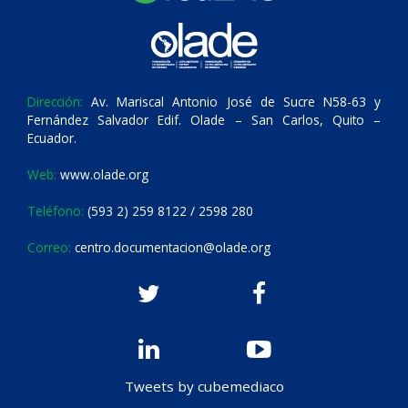
Dirección:
Av. Mariscal Antonio José de Sucre N58-63 y
Fernández Salvador Edif. Olade – San Carlos, Quito –
Ecuador.
Web:
www.olade.org
Teléfono:
(593 2) 259 8122 / 2598 280
Correo:
centro.documentacion@olade.org
Tweets by cubemediaco