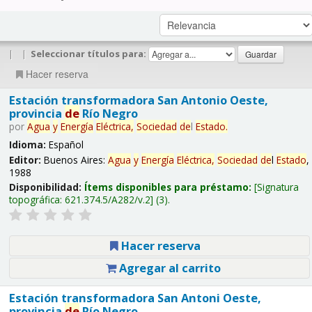
|
|
Seleccionar títulos para:
Hacer reserva
Estación transformadora San Antonio Oeste,
provincia
de
Río Negro
por
Agua
y
Energía
Eléctrica,
Sociedad
de
l
Estado
.
Idioma:
Español
Editor:
Buenos Aires:
Agua
y
Energía
Eléctrica,
Sociedad
de
l
Estado
,
1988
Disponibilidad:
Ítems disponibles para préstamo:
Signatura
topográfica:
621.374.5/A282/v.2
(3).
Hacer reserva
Agregar al carrito
Estación transformadora San Antoni Oeste,
provincia
de
Río Negro