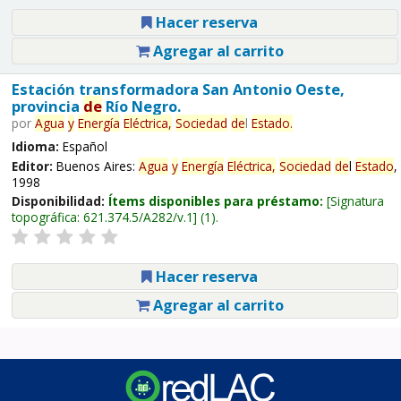
Hacer reserva
Agregar al carrito
Estación transformadora San Antonio Oeste,
provincia
de
Río Negro.
por
Agua
y
Energía
Eléctrica,
Sociedad
de
l
Estado
.
Idioma:
Español
Editor:
Buenos Aires:
Agua
y
Energía
Eléctrica,
Sociedad
de
l
Estado
,
1998
Disponibilidad:
Ítems disponibles para préstamo:
Signatura
topográfica:
621.374.5/A282/v.1
(1).
Hacer reserva
Agregar al carrito