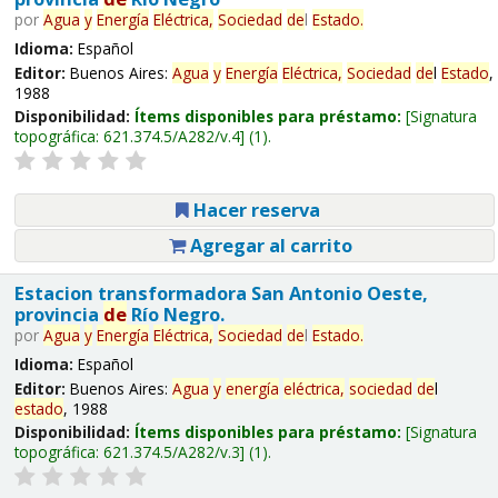
por
Agua
y
Energía
Eléctrica,
Sociedad
de
l
Estado
.
Idioma:
Español
Editor:
Buenos Aires:
Agua
y
Energía
Eléctrica,
Sociedad
de
l
Estado
,
1988
Disponibilidad:
Ítems disponibles para préstamo:
Signatura
topográfica:
621.374.5/A282/v.4
(1).
Hacer reserva
Agregar al carrito
Estacion transformadora San Antonio Oeste,
provincia
de
Río Negro.
por
Agua
y
Energía
Eléctrica,
Sociedad
de
l
Estado
.
Idioma:
Español
Editor:
Buenos Aires:
Agua
y
energía
eléctrica,
sociedad
de
l
estado
, 1988
Disponibilidad:
Ítems disponibles para préstamo:
Signatura
topográfica:
621.374.5/A282/v.3
(1).