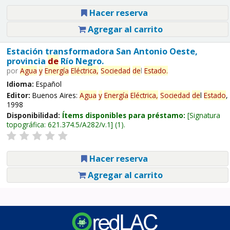
Hacer reserva
Agregar al carrito
Estación transformadora San Antonio Oeste,
provincia
de
Río Negro.
por
Agua
y
Energía
Eléctrica,
Sociedad
de
l
Estado
.
Idioma:
Español
Editor:
Buenos Aires:
Agua
y
Energía
Eléctrica,
Sociedad
de
l
Estado
,
1998
Disponibilidad:
Ítems disponibles para préstamo:
Signatura
topográfica:
621.374.5/A282/v.1
(1).
Hacer reserva
Agregar al carrito