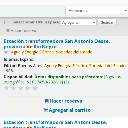
|
|
Seleccionar títulos para:
Hacer reserva
Estación transformadora San Antonio Oeste,
provincia
de
Río Negro
por
Agua
y
Energía
Eléctrica,
Sociedad
de
l
Estado
.
Idioma:
Español
Editor:
Buenos Aires:
Agua
y
Energía
Eléctrica,
Sociedad
de
l
Estado
,
1988
Disponibilidad:
Ítems disponibles para préstamo:
Signatura
topográfica:
621.374.5/A282/v.2
(3).
Hacer reserva
Agregar al carrito
Estación transformadora San Antoni Oeste,
provincia
de
Río Negro