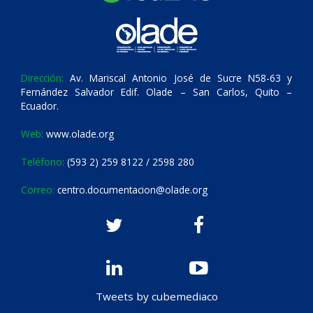
Dirección:
Av. Mariscal Antonio José de Sucre N58-63 y
Fernández Salvador Edif. Olade – San Carlos, Quito –
Ecuador.
Web:
www.olade.org
Teléfono:
(593 2) 259 8122 / 2598 280
Correo:
centro.documentacion@olade.org
Tweets by cubemediaco