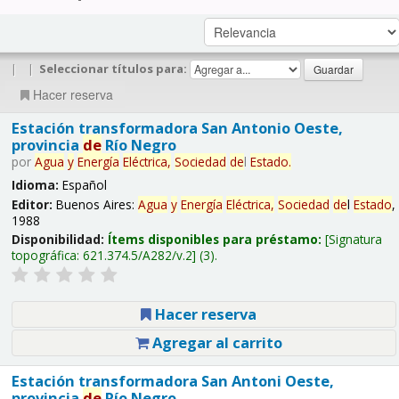
|
|
Seleccionar títulos para:
Hacer reserva
Estación transformadora San Antonio Oeste,
provincia
de
Río Negro
por
Agua
y
Energía
Eléctrica,
Sociedad
de
l
Estado
.
Idioma:
Español
Editor:
Buenos Aires:
Agua
y
Energía
Eléctrica,
Sociedad
de
l
Estado
,
1988
Disponibilidad:
Ítems disponibles para préstamo:
Signatura
topográfica:
621.374.5/A282/v.2
(3).
Hacer reserva
Agregar al carrito
Estación transformadora San Antoni Oeste,
provincia
de
Río Negro