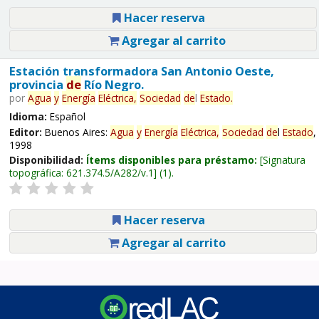
Hacer reserva
Agregar al carrito
Estación transformadora San Antonio Oeste,
provincia
de
Río Negro.
por
Agua
y
Energía
Eléctrica,
Sociedad
de
l
Estado
.
Idioma:
Español
Editor:
Buenos Aires:
Agua
y
Energía
Eléctrica,
Sociedad
de
l
Estado
,
1998
Disponibilidad:
Ítems disponibles para préstamo:
Signatura
topográfica:
621.374.5/A282/v.1
(1).
Hacer reserva
Agregar al carrito