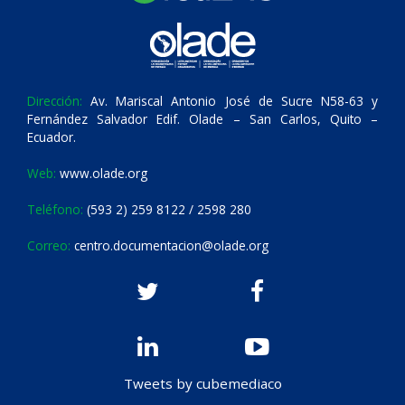
Dirección:
Av. Mariscal Antonio José de Sucre N58-63 y
Fernández Salvador Edif. Olade – San Carlos, Quito –
Ecuador.
Web:
www.olade.org
Teléfono:
(593 2) 259 8122 / 2598 280
Correo:
centro.documentacion@olade.org
Tweets by cubemediaco