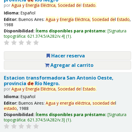
por
Agua
y
Energía
Eléctrica,
Sociedad
de
l
Estado
.
Idioma:
Español
Editor:
Buenos Aires:
Agua
y
Energía
Eléctrica,
Sociedad
de
l
Estado
,
1988
Disponibilidad:
Ítems disponibles para préstamo:
Signatura
topográfica:
621.374.5/A282/v.4
(1).
Hacer reserva
Agregar al carrito
Estacion transformadora San Antonio Oeste,
provincia
de
Río Negro.
por
Agua
y
Energía
Eléctrica,
Sociedad
de
l
Estado
.
Idioma:
Español
Editor:
Buenos Aires:
Agua
y
energía
eléctrica,
sociedad
de
l
estado
, 1988
Disponibilidad:
Ítems disponibles para préstamo:
Signatura
topográfica:
621.374.5/A282/v.3
(1).