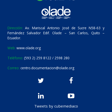
Dirección:
Av. Mariscal Antonio José de Sucre N58-63 y
Fernández Salvador Edif. Olade – San Carlos, Quito –
Ecuador.
Web:
www.olade.org
Teléfono:
(593 2) 259 8122 / 2598 280
Correo:
centro.documentacion@olade.org
Tweets by cubemediaco