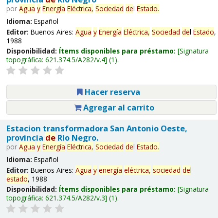
por
Agua
y
Energía
Eléctrica,
Sociedad
de
l
Estado
.
Idioma:
Español
Editor:
Buenos Aires:
Agua
y
Energía
Eléctrica,
Sociedad
de
l
Estado
,
1988
Disponibilidad:
Ítems disponibles para préstamo:
Signatura
topográfica:
621.374.5/A282/v.4
(1).
Hacer reserva
Agregar al carrito
Estacion transformadora San Antonio Oeste,
provincia
de
Río Negro.
por
Agua
y
Energía
Eléctrica,
Sociedad
de
l
Estado
.
Idioma:
Español
Editor:
Buenos Aires:
Agua
y
energía
eléctrica,
sociedad
de
l
estado
, 1988
Disponibilidad:
Ítems disponibles para préstamo:
Signatura
topográfica:
621.374.5/A282/v.3
(1).