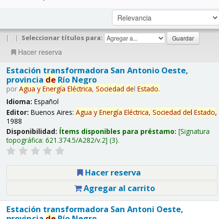
|
|
Seleccionar títulos para:
Hacer reserva
Estación transformadora San Antonio Oeste,
provincia
de
Río Negro
por
Agua
y
Energía
Eléctrica,
Sociedad
de
l
Estado
.
Idioma:
Español
Editor:
Buenos Aires:
Agua
y
Energía
Eléctrica,
Sociedad
de
l
Estado
,
1988
Disponibilidad:
Ítems disponibles para préstamo:
Signatura
topográfica:
621.374.5/A282/v.2
(3).
Hacer reserva
Agregar al carrito
Estación transformadora San Antoni Oeste,
provincia
de
Río Negro