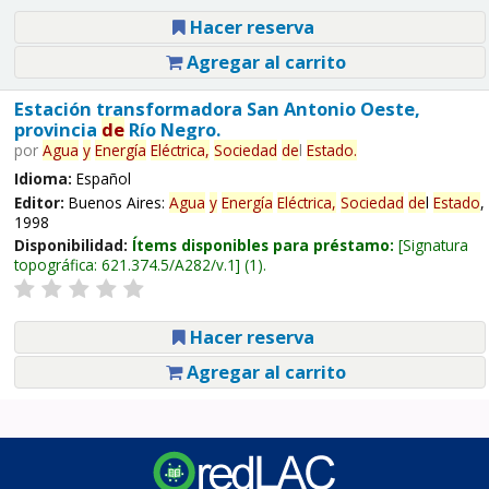
Hacer reserva
Agregar al carrito
Estación transformadora San Antonio Oeste,
provincia
de
Río Negro.
por
Agua
y
Energía
Eléctrica,
Sociedad
de
l
Estado
.
Idioma:
Español
Editor:
Buenos Aires:
Agua
y
Energía
Eléctrica,
Sociedad
de
l
Estado
,
1998
Disponibilidad:
Ítems disponibles para préstamo:
Signatura
topográfica:
621.374.5/A282/v.1
(1).
Hacer reserva
Agregar al carrito