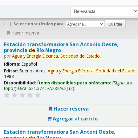
|
|
Seleccionar títulos para:
Hacer reserva
Estación transformadora San Antonio Oeste,
provincia
de
Río Negro
por
Agua
y
Energía
Eléctrica,
Sociedad
de
l
Estado
.
Idioma:
Español
Editor:
Buenos Aires:
Agua
y
Energía
Eléctrica,
Sociedad
de
l
Estado
,
1988
Disponibilidad:
Ítems disponibles para préstamo:
Signatura
topográfica:
621.374.5/A282/v.2
(3).
Hacer reserva
Agregar al carrito
Estación transformadora San Antoni Oeste,
provincia
de
Río Negro