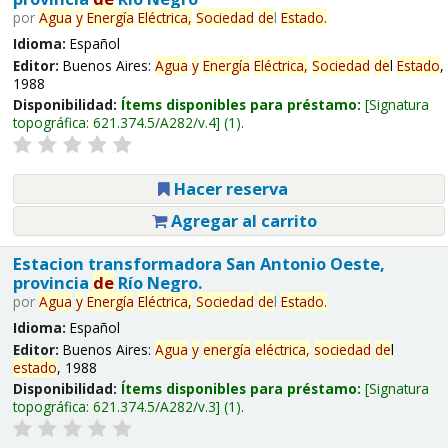
por
Agua
y
Energía
Eléctrica,
Sociedad
de
l
Estado
.
Idioma:
Español
Editor:
Buenos Aires:
Agua
y
Energía
Eléctrica,
Sociedad
de
l
Estado
,
1988
Disponibilidad:
Ítems disponibles para préstamo:
Signatura
topográfica:
621.374.5/A282/v.4
(1).
Hacer reserva
Agregar al carrito
Estacion transformadora San Antonio Oeste,
provincia
de
Río Negro.
por
Agua
y
Energía
Eléctrica,
Sociedad
de
l
Estado
.
Idioma:
Español
Editor:
Buenos Aires:
Agua
y
energía
eléctrica,
sociedad
de
l
estado
, 1988
Disponibilidad:
Ítems disponibles para préstamo:
Signatura
topográfica:
621.374.5/A282/v.3
(1).