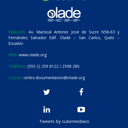
Dirección:
Av. Mariscal Antonio José de Sucre N58-63 y
Fernández Salvador Edif. Olade – San Carlos, Quito –
Ecuador.
Web:
www.olade.org
Teléfono:
(593 2) 259 8122 / 2598 280
Correo:
centro.documentacion@olade.org
Tweets by cubemediaco