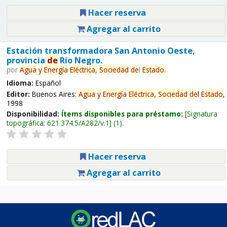
Hacer reserva
Agregar al carrito
Estación transformadora San Antonio Oeste,
provincia
de
Río Negro.
por
Agua
y
Energía
Eléctrica,
Sociedad
de
l
Estado
.
Idioma:
Español
Editor:
Buenos Aires:
Agua
y
Energía
Eléctrica,
Sociedad
de
l
Estado
,
1998
Disponibilidad:
Ítems disponibles para préstamo:
Signatura
topográfica:
621.374.5/A282/v.1
(1).
Hacer reserva
Agregar al carrito