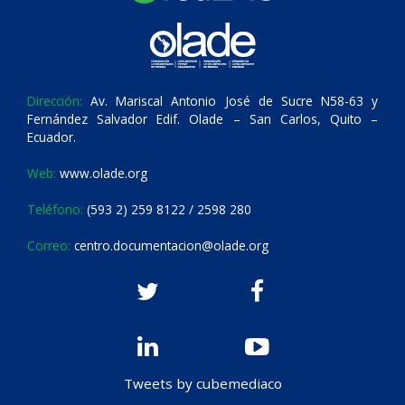
Dirección:
Av. Mariscal Antonio José de Sucre N58-63 y
Fernández Salvador Edif. Olade – San Carlos, Quito –
Ecuador.
Web:
www.olade.org
Teléfono:
(593 2) 259 8122 / 2598 280
Correo:
centro.documentacion@olade.org
Tweets by cubemediaco