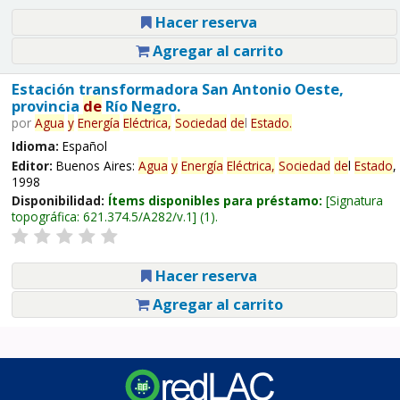
Hacer reserva
Agregar al carrito
Estación transformadora San Antonio Oeste,
provincia
de
Río Negro.
por
Agua
y
Energía
Eléctrica,
Sociedad
de
l
Estado
.
Idioma:
Español
Editor:
Buenos Aires:
Agua
y
Energía
Eléctrica,
Sociedad
de
l
Estado
,
1998
Disponibilidad:
Ítems disponibles para préstamo:
Signatura
topográfica:
621.374.5/A282/v.1
(1).
Hacer reserva
Agregar al carrito