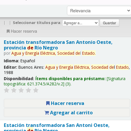
|
|
Seleccionar títulos para:
Hacer reserva
Estación transformadora San Antonio Oeste,
provincia
de
Río Negro
por
Agua
y
Energía
Eléctrica,
Sociedad
de
l
Estado
.
Idioma:
Español
Editor:
Buenos Aires:
Agua
y
Energía
Eléctrica,
Sociedad
de
l
Estado
,
1988
Disponibilidad:
Ítems disponibles para préstamo:
Signatura
topográfica:
621.374.5/A282/v.2
(3).
Hacer reserva
Agregar al carrito
Estación transformadora San Antoni Oeste,
provincia
de
Río Negro