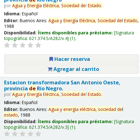
por
Agua
y
Energía
Eléctrica,
Sociedad
de
l
Estado
.
Idioma:
Español
Editor:
Buenos Aires:
Agua
y
Energía
Eléctrica,
Sociedad
de
l
Estado
,
1988
Disponibilidad:
Ítems disponibles para préstamo:
Signatura
topográfica:
621.374.5/A282/v.4
(1).
Hacer reserva
Agregar al carrito
Estacion transformadora San Antonio Oeste,
provincia
de
Río Negro.
por
Agua
y
Energía
Eléctrica,
Sociedad
de
l
Estado
.
Idioma:
Español
Editor:
Buenos Aires:
Agua
y
energía
eléctrica,
sociedad
de
l
estado
, 1988
Disponibilidad:
Ítems disponibles para préstamo:
Signatura
topográfica:
621.374.5/A282/v.3
(1).