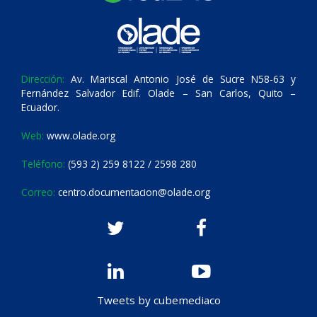
Dirección:
Av. Mariscal Antonio José de Sucre N58-63 y
Fernández Salvador Edif. Olade – San Carlos, Quito –
Ecuador.
Web:
www.olade.org
Teléfono:
(593 2) 259 8122 / 2598 280
Correo:
centro.documentacion@olade.org
Tweets by cubemediaco