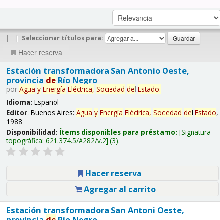
|
|
Seleccionar títulos para:
Hacer reserva
Estación transformadora San Antonio Oeste,
provincia
de
Río Negro
por
Agua
y
Energía
Eléctrica,
Sociedad
de
l
Estado
.
Idioma:
Español
Editor:
Buenos Aires:
Agua
y
Energía
Eléctrica,
Sociedad
de
l
Estado
,
1988
Disponibilidad:
Ítems disponibles para préstamo:
Signatura
topográfica:
621.374.5/A282/v.2
(3).
Hacer reserva
Agregar al carrito
Estación transformadora San Antoni Oeste,
provincia
de
Río Negro