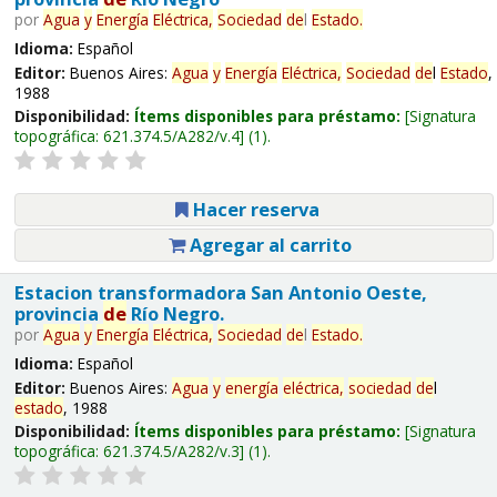
por
Agua
y
Energía
Eléctrica,
Sociedad
de
l
Estado
.
Idioma:
Español
Editor:
Buenos Aires:
Agua
y
Energía
Eléctrica,
Sociedad
de
l
Estado
,
1988
Disponibilidad:
Ítems disponibles para préstamo:
Signatura
topográfica:
621.374.5/A282/v.4
(1).
Hacer reserva
Agregar al carrito
Estacion transformadora San Antonio Oeste,
provincia
de
Río Negro.
por
Agua
y
Energía
Eléctrica,
Sociedad
de
l
Estado
.
Idioma:
Español
Editor:
Buenos Aires:
Agua
y
energía
eléctrica,
sociedad
de
l
estado
, 1988
Disponibilidad:
Ítems disponibles para préstamo:
Signatura
topográfica:
621.374.5/A282/v.3
(1).