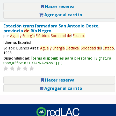
Hacer reserva
Agregar al carrito
Estación transformadora San Antonio Oeste,
provincia
de
Río Negro.
por
Agua
y
Energía
Eléctrica,
Sociedad
de
l
Estado
.
Idioma:
Español
Editor:
Buenos Aires:
Agua
y
Energía
Eléctrica,
Sociedad
de
l
Estado
,
1998
Disponibilidad:
Ítems disponibles para préstamo:
Signatura
topográfica:
621.374.5/A282/v.1
(1).
Hacer reserva
Agregar al carrito