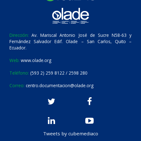
Dirección:
Av. Mariscal Antonio José de Sucre N58-63 y
Fernández Salvador Edif. Olade – San Carlos, Quito –
Ecuador.
Web:
www.olade.org
Teléfono:
(593 2) 259 8122 / 2598 280
Correo:
centro.documentacion@olade.org
Tweets by cubemediaco