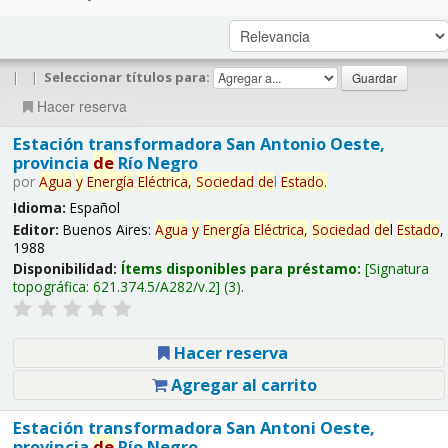
|
|
Seleccionar títulos para:
Hacer reserva
Estación transformadora San Antonio Oeste,
provincia
de
Río Negro
por
Agua
y
Energía
Eléctrica,
Sociedad
de
l
Estado
.
Idioma:
Español
Editor:
Buenos Aires:
Agua
y
Energía
Eléctrica,
Sociedad
de
l
Estado
,
1988
Disponibilidad:
Ítems disponibles para préstamo:
Signatura
topográfica:
621.374.5/A282/v.2
(3).
Hacer reserva
Agregar al carrito
Estación transformadora San Antoni Oeste,
provincia
de
Río Negro