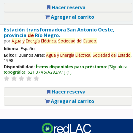
Hacer reserva
Agregar al carrito
Estación transformadora San Antonio Oeste,
provincia
de
Río Negro.
por
Agua
y
Energía
Eléctrica,
Sociedad
de
l
Estado
.
Idioma:
Español
Editor:
Buenos Aires:
Agua
y
Energía
Eléctrica,
Sociedad
de
l
Estado
,
1998
Disponibilidad:
Ítems disponibles para préstamo:
Signatura
topográfica:
621.374.5/A282/v.1
(1).
Hacer reserva
Agregar al carrito