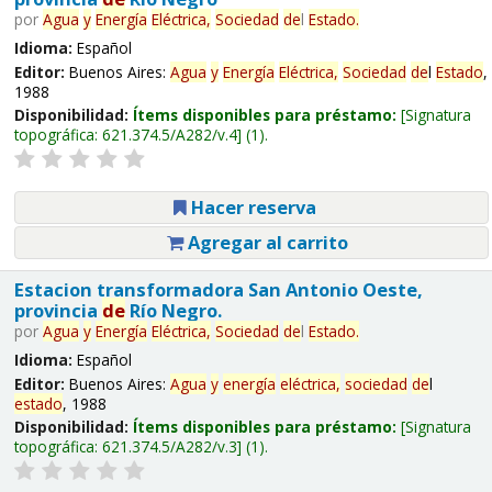
por
Agua
y
Energía
Eléctrica,
Sociedad
de
l
Estado
.
Idioma:
Español
Editor:
Buenos Aires:
Agua
y
Energía
Eléctrica,
Sociedad
de
l
Estado
,
1988
Disponibilidad:
Ítems disponibles para préstamo:
Signatura
topográfica:
621.374.5/A282/v.4
(1).
Hacer reserva
Agregar al carrito
Estacion transformadora San Antonio Oeste,
provincia
de
Río Negro.
por
Agua
y
Energía
Eléctrica,
Sociedad
de
l
Estado
.
Idioma:
Español
Editor:
Buenos Aires:
Agua
y
energía
eléctrica,
sociedad
de
l
estado
, 1988
Disponibilidad:
Ítems disponibles para préstamo:
Signatura
topográfica:
621.374.5/A282/v.3
(1).