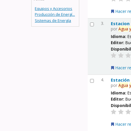
Equipos y Accesorios
Hacer r
Producción de Energí...
Sistemas de Energía
3.
Estacion
por
Agua
Idioma:
E
Editor:
Bu
Disponibi
Hacer r
4.
Estación
por
Agua
Idioma:
E
Editor:
Bu
Disponibi
Hacer r