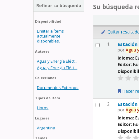
Refinar su búsqueda
Su búsqueda re
Disponibilidad
Limitar a ítems
Quitar resaltad
actualmente
disponibles.
1.
Estación
por
Agua
Autores
Idioma:
E
Agua y Energía Eléct...
Editor:
Bu
Agua y Energía Eléct...
Disponibi
Colecciones
Documentos Externos
Hacer r
Tipos de ítem
2.
Estación
Libros
por
Agua
Idioma:
E
Lugares
Editor:
Bu
Argentina
Disponibi
Temas