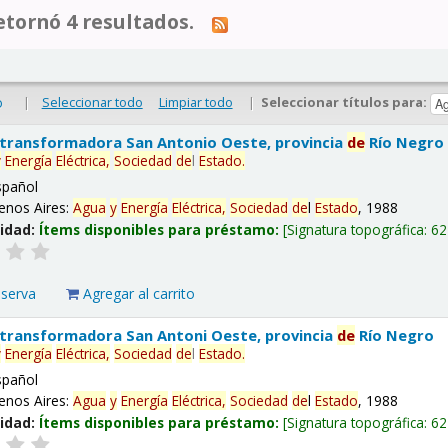
tornó 4 resultados.
|
Seleccionar todo
Limpiar todo
|
Seleccionar títulos para:
o
 transformadora San Antonio Oeste, provincia
de
Río Negro
y
Energía
Eléctrica,
Sociedad
de
l
Estado
.
spañol
enos Aires:
Agua
y
Energía
Eléctrica,
Sociedad
de
l
Estado
, 1988
lidad:
Ítems disponibles para préstamo:
Signatura topográfica:
62
eserva
Agregar al carrito
 transformadora San Antoni Oeste, provincia
de
Río Negro
y
Energía
Eléctrica,
Sociedad
de
l
Estado
.
spañol
enos Aires:
Agua
y
Energía
Eléctrica,
Sociedad
de
l
Estado
, 1988
lidad:
Ítems disponibles para préstamo:
Signatura topográfica:
62