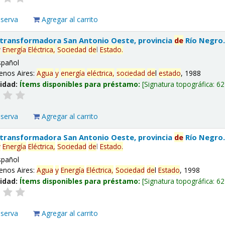
eserva
Agregar al carrito
 transformadora San Antonio Oeste, provincia
de
Río Negro
y
Energía
Eléctrica,
Sociedad
de
l
Estado
.
spañol
enos Aires:
Agua
y
energía
eléctrica,
sociedad
de
l
estado
, 1988
lidad:
Ítems disponibles para préstamo:
Signatura topográfica:
62
eserva
Agregar al carrito
 transformadora San Antonio Oeste, provincia
de
Río Negro
y
Energía
Eléctrica,
Sociedad
de
l
Estado
.
spañol
enos Aires:
Agua
y
Energía
Eléctrica,
Sociedad
de
l
Estado
, 1998
lidad:
Ítems disponibles para préstamo:
Signatura topográfica:
62
eserva
Agregar al carrito