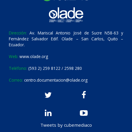
Dirección:
Av. Mariscal Antonio José de Sucre N58-63 y
Fernández Salvador Edif. Olade – San Carlos, Quito –
Ecuador.
Web:
www.olade.org
Teléfono:
(593 2) 259 8122 / 2598 280
Correo:
centro.documentacion@olade.org
Tweets by cubemediaco