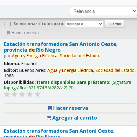
|
|
Seleccionar títulos para:
Hacer reserva
Estación transformadora San Antonio Oeste,
provincia
de
Río Negro
por
Agua
y
Energía
Eléctrica,
Sociedad
de
l
Estado
.
Idioma:
Español
Editor:
Buenos Aires:
Agua
y
Energía
Eléctrica,
Sociedad
de
l
Estado
,
1988
Disponibilidad:
Ítems disponibles para préstamo:
Signatura
topográfica:
621.374.5/A282/v.2
(3).
Hacer reserva
Agregar al carrito
Estación transformadora San Antoni Oeste,
provincia
de
Río Negro