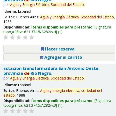
por
Agua
y
Energía
Eléctrica,
Sociedad
de
l
Estado
.
Idioma:
Español
Editor:
Buenos Aires:
Agua
y
Energía
Eléctrica,
Sociedad
de
l
Estado
,
1988
Disponibilidad:
Ítems disponibles para préstamo:
Signatura
topográfica:
621.374.5/A282/v.4
(1).
Hacer reserva
Agregar al carrito
Estacion transformadora San Antonio Oeste,
provincia
de
Río Negro.
por
Agua
y
Energía
Eléctrica,
Sociedad
de
l
Estado
.
Idioma:
Español
Editor:
Buenos Aires:
Agua
y
energía
eléctrica,
sociedad
de
l
estado
, 1988
Disponibilidad:
Ítems disponibles para préstamo:
Signatura
topográfica:
621.374.5/A282/v.3
(1).