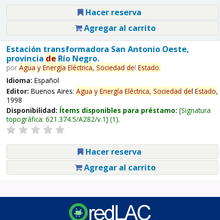
Hacer reserva
Agregar al carrito
Estación transformadora San Antonio Oeste,
provincia
de
Río Negro.
por
Agua
y
Energía
Eléctrica,
Sociedad
de
l
Estado
.
Idioma:
Español
Editor:
Buenos Aires:
Agua
y
Energía
Eléctrica,
Sociedad
de
l
Estado
,
1998
Disponibilidad:
Ítems disponibles para préstamo:
Signatura
topográfica:
621.374.5/A282/v.1
(1).
Hacer reserva
Agregar al carrito