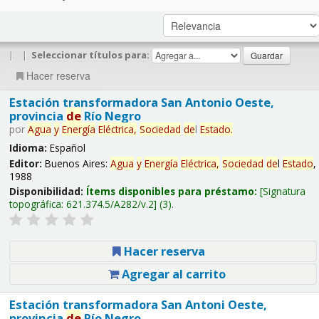
|
|
Seleccionar títulos para:
Hacer reserva
Estación transformadora San Antonio Oeste,
provincia
de
Río Negro
por
Agua
y
Energía
Eléctrica,
Sociedad
de
l
Estado
.
Idioma:
Español
Editor:
Buenos Aires:
Agua
y
Energía
Eléctrica,
Sociedad
de
l
Estado
,
1988
Disponibilidad:
Ítems disponibles para préstamo:
Signatura
topográfica:
621.374.5/A282/v.2
(3).
Hacer reserva
Agregar al carrito
Estación transformadora San Antoni Oeste,
provincia
de
Río Negro