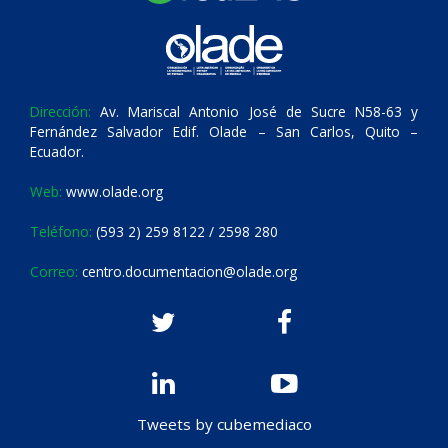
Dirección:
Av. Mariscal Antonio José de Sucre N58-63 y
Fernández Salvador Edif. Olade – San Carlos, Quito –
Ecuador.
Web:
www.olade.org
Teléfono:
(593 2) 259 8122 / 2598 280
Correo:
centro.documentacion@olade.org
Tweets by cubemediaco