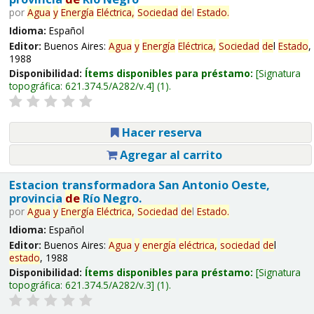
por
Agua
y
Energía
Eléctrica,
Sociedad
de
l
Estado
.
Idioma:
Español
Editor:
Buenos Aires:
Agua
y
Energía
Eléctrica,
Sociedad
de
l
Estado
,
1988
Disponibilidad:
Ítems disponibles para préstamo:
Signatura
topográfica:
621.374.5/A282/v.4
(1).
Hacer reserva
Agregar al carrito
Estacion transformadora San Antonio Oeste,
provincia
de
Río Negro.
por
Agua
y
Energía
Eléctrica,
Sociedad
de
l
Estado
.
Idioma:
Español
Editor:
Buenos Aires:
Agua
y
energía
eléctrica,
sociedad
de
l
estado
, 1988
Disponibilidad:
Ítems disponibles para préstamo:
Signatura
topográfica:
621.374.5/A282/v.3
(1).