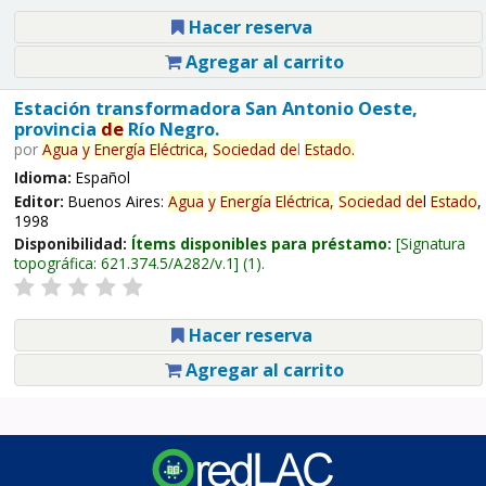
Hacer reserva
Agregar al carrito
Estación transformadora San Antonio Oeste,
provincia
de
Río Negro.
por
Agua
y
Energía
Eléctrica,
Sociedad
de
l
Estado
.
Idioma:
Español
Editor:
Buenos Aires:
Agua
y
Energía
Eléctrica,
Sociedad
de
l
Estado
,
1998
Disponibilidad:
Ítems disponibles para préstamo:
Signatura
topográfica:
621.374.5/A282/v.1
(1).
Hacer reserva
Agregar al carrito