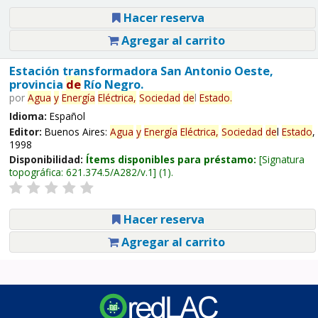
Hacer reserva
Agregar al carrito
Estación transformadora San Antonio Oeste,
provincia
de
Río Negro.
por
Agua
y
Energía
Eléctrica,
Sociedad
de
l
Estado
.
Idioma:
Español
Editor:
Buenos Aires:
Agua
y
Energía
Eléctrica,
Sociedad
de
l
Estado
,
1998
Disponibilidad:
Ítems disponibles para préstamo:
Signatura
topográfica:
621.374.5/A282/v.1
(1).
Hacer reserva
Agregar al carrito