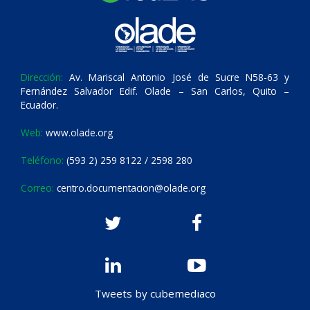
Dirección:
Av. Mariscal Antonio José de Sucre N58-63 y
Fernández Salvador Edif. Olade – San Carlos, Quito –
Ecuador.
Web:
www.olade.org
Teléfono:
(593 2) 259 8122 / 2598 280
Correo:
centro.documentacion@olade.org
Tweets by cubemediaco