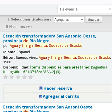
|
|
Seleccionar títulos para:
Hacer reserva
Estación transformadora San Antonio Oeste,
provincia
de
Río Negro
por
Agua
y
Energía
Eléctrica,
Sociedad
de
l
Estado
.
Idioma:
Español
Editor:
Buenos Aires:
Agua
y
Energía
Eléctrica,
Sociedad
de
l
Estado
,
1988
Disponibilidad:
Ítems disponibles para préstamo:
Signatura
topográfica:
621.374.5/A282/v.2
(3).
Hacer reserva
Agregar al carrito
Estación transformadora San Antoni Oeste,
provincia
de
Río Negro