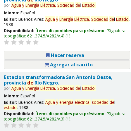
por
Agua
y
Energía
Eléctrica,
Sociedad
de
l
Estado
.
Idioma:
Español
Editor:
Buenos Aires:
Agua
y
Energía
Eléctrica,
Sociedad
de
l
Estado
,
1988
Disponibilidad:
Ítems disponibles para préstamo:
Signatura
topográfica:
621.374.5/A282/v.4
(1).
Hacer reserva
Agregar al carrito
Estacion transformadora San Antonio Oeste,
provincia
de
Río Negro.
por
Agua
y
Energía
Eléctrica,
Sociedad
de
l
Estado
.
Idioma:
Español
Editor:
Buenos Aires:
Agua
y
energía
eléctrica,
sociedad
de
l
estado
, 1988
Disponibilidad:
Ítems disponibles para préstamo:
Signatura
topográfica:
621.374.5/A282/v.3
(1).