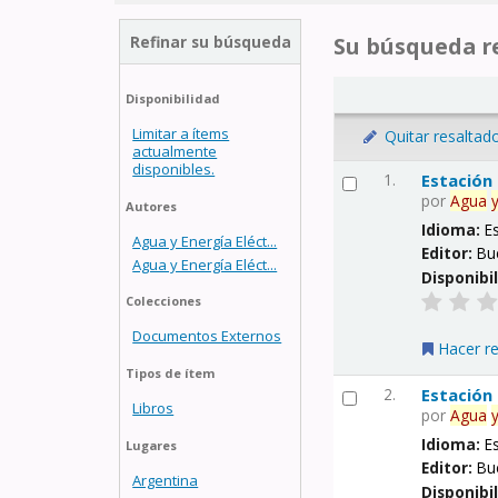
Refinar su búsqueda
Su búsqueda re
Disponibilidad
Limitar a ítems
Quitar resaltad
actualmente
disponibles.
1.
Estación
por
Agua
Autores
Idioma:
E
Agua y Energía Eléct...
Editor:
Bu
Agua y Energía Eléct...
Disponibi
Colecciones
Documentos Externos
Hacer r
Tipos de ítem
2.
Estación
Libros
por
Agua
Idioma:
E
Lugares
Editor:
Bu
Argentina
Disponibi