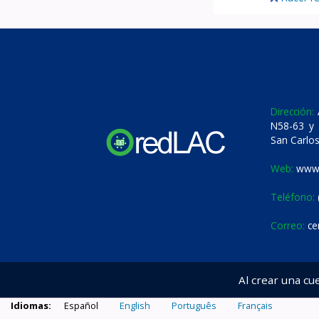
Dirección:
A
N58-63 y 
San Carlos
Web:
www.
Teléfono:
Correo:
ce
Al crear una cu
Idiomas:
Español
English
Português
Français