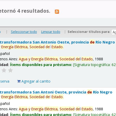
tornó 4 resultados.
|
Seleccionar todo
Limpiar todo
|
Seleccionar títulos para:
o
 transformadora San Antonio Oeste, provincia
de
Río Negro
y
Energía
Eléctrica,
Sociedad
de
l
Estado
.
spañol
enos Aires:
Agua
y
Energía
Eléctrica,
Sociedad
de
l
Estado
, 1988
lidad:
Ítems disponibles para préstamo:
Signatura topográfica:
62
eserva
Agregar al carrito
 transformadora San Antoni Oeste, provincia
de
Río Negro
y
Energía
Eléctrica,
Sociedad
de
l
Estado
.
spañol
enos Aires:
Agua
y
Energía
Eléctrica,
Sociedad
de
l
Estado
, 1988
lidad:
Ítems disponibles para préstamo:
Signatura topográfica:
62