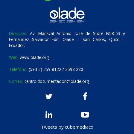
Dirección:
Av. Mariscal Antonio José de Sucre N58-63 y
Fernández Salvador Edif. Olade – San Carlos, Quito –
Ecuador.
Web:
www.olade.org
Teléfono:
(593 2) 259 8122 / 2598 280
Correo:
centro.documentacion@olade.org
Tweets by cubemediaco