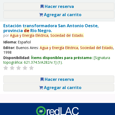
Hacer reserva
Agregar al carrito
Estación transformadora San Antonio Oeste,
provincia
de
Río Negro.
por
Agua
y
Energía
Eléctrica,
Sociedad
de
l
Estado
.
Idioma:
Español
Editor:
Buenos Aires:
Agua
y
Energía
Eléctrica,
Sociedad
de
l
Estado
,
1998
Disponibilidad:
Ítems disponibles para préstamo:
Signatura
topográfica:
621.374.5/A282/v.1
(1).
Hacer reserva
Agregar al carrito