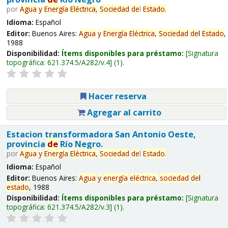
por
Agua
y
Energía
Eléctrica,
Sociedad
de
l
Estado
.
Idioma:
Español
Editor:
Buenos Aires:
Agua
y
Energía
Eléctrica,
Sociedad
de
l
Estado
,
1988
Disponibilidad:
Ítems disponibles para préstamo:
Signatura
topográfica:
621.374.5/A282/v.4
(1).
Hacer reserva
Agregar al carrito
Estacion transformadora San Antonio Oeste,
provincia
de
Río Negro.
por
Agua
y
Energía
Eléctrica,
Sociedad
de
l
Estado
.
Idioma:
Español
Editor:
Buenos Aires:
Agua
y
energía
eléctrica,
sociedad
de
l
estado
, 1988
Disponibilidad:
Ítems disponibles para préstamo:
Signatura
topográfica:
621.374.5/A282/v.3
(1).