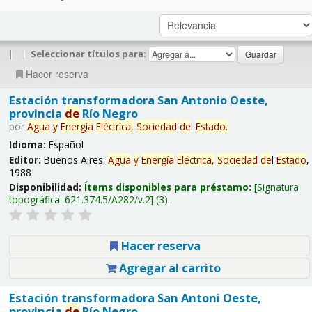
|
|
Seleccionar títulos para:
Hacer reserva
Estación transformadora San Antonio Oeste,
provincia
de
Río Negro
por
Agua
y
Energía
Eléctrica,
Sociedad
de
l
Estado
.
Idioma:
Español
Editor:
Buenos Aires:
Agua
y
Energía
Eléctrica,
Sociedad
de
l
Estado
,
1988
Disponibilidad:
Ítems disponibles para préstamo:
Signatura
topográfica:
621.374.5/A282/v.2
(3).
Hacer reserva
Agregar al carrito
Estación transformadora San Antoni Oeste,
provincia
de
Río Negro