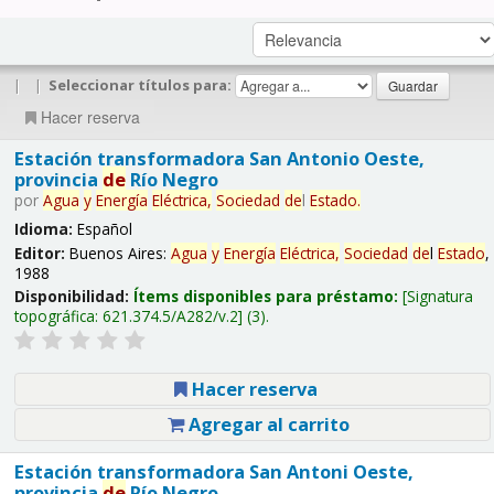
|
|
Seleccionar títulos para:
Hacer reserva
Estación transformadora San Antonio Oeste,
provincia
de
Río Negro
por
Agua
y
Energía
Eléctrica,
Sociedad
de
l
Estado
.
Idioma:
Español
Editor:
Buenos Aires:
Agua
y
Energía
Eléctrica,
Sociedad
de
l
Estado
,
1988
Disponibilidad:
Ítems disponibles para préstamo:
Signatura
topográfica:
621.374.5/A282/v.2
(3).
Hacer reserva
Agregar al carrito
Estación transformadora San Antoni Oeste,
provincia
de
Río Negro