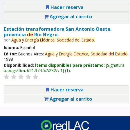
Hacer reserva
Agregar al carrito
Estación transformadora San Antonio Oeste,
provincia
de
Río Negro.
por
Agua
y
Energía
Eléctrica,
Sociedad
de
l
Estado
.
Idioma:
Español
Editor:
Buenos Aires:
Agua
y
Energía
Eléctrica,
Sociedad
de
l
Estado
,
1998
Disponibilidad:
Ítems disponibles para préstamo:
Signatura
topográfica:
621.374.5/A282/v.1
(1).
Hacer reserva
Agregar al carrito