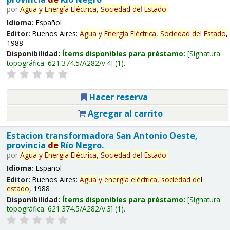
por
Agua
y
Energía
Eléctrica,
Sociedad
de
l
Estado
.
Idioma:
Español
Editor:
Buenos Aires:
Agua
y
Energía
Eléctrica,
Sociedad
de
l
Estado
,
1988
Disponibilidad:
Ítems disponibles para préstamo:
Signatura
topográfica:
621.374.5/A282/v.4
(1).
Hacer reserva
Agregar al carrito
Estacion transformadora San Antonio Oeste,
provincia
de
Río Negro.
por
Agua
y
Energía
Eléctrica,
Sociedad
de
l
Estado
.
Idioma:
Español
Editor:
Buenos Aires:
Agua
y
energía
eléctrica,
sociedad
de
l
estado
, 1988
Disponibilidad:
Ítems disponibles para préstamo:
Signatura
topográfica:
621.374.5/A282/v.3
(1).