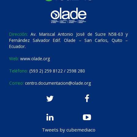
Dirección:
Av. Mariscal Antonio José de Sucre N58-63 y
Fernández Salvador Edif. Olade – San Carlos, Quito –
Ecuador.
Web:
www.olade.org
Teléfono:
(593 2) 259 8122 / 2598 280
Correo:
centro.documentacion@olade.org
Tweets by cubemediaco