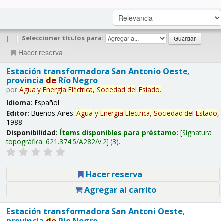
|
|
Seleccionar títulos para:
Hacer reserva
Estación transformadora San Antonio Oeste,
provincia
de
Río Negro
por
Agua
y
Energía
Eléctrica,
Sociedad
de
l
Estado
.
Idioma:
Español
Editor:
Buenos Aires:
Agua
y
Energía
Eléctrica,
Sociedad
de
l
Estado
,
1988
Disponibilidad:
Ítems disponibles para préstamo:
Signatura
topográfica:
621.374.5/A282/v.2
(3).
Hacer reserva
Agregar al carrito
Estación transformadora San Antoni Oeste,
provincia
de
Río Negro