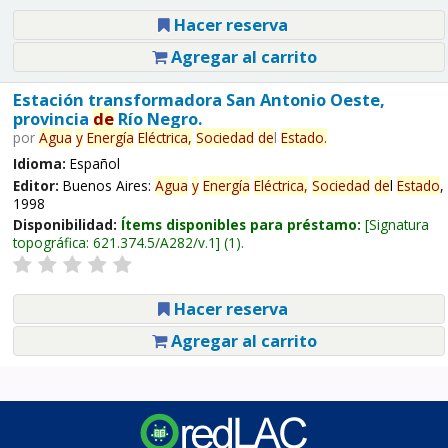
Hacer reserva
Agregar al carrito
Estación transformadora San Antonio Oeste,
provincia
de
Río Negro.
por
Agua
y
Energía
Eléctrica,
Sociedad
de
l
Estado
.
Idioma:
Español
Editor:
Buenos Aires:
Agua
y
Energía
Eléctrica,
Sociedad
de
l
Estado
,
1998
Disponibilidad:
Ítems disponibles para préstamo:
Signatura
topográfica:
621.374.5/A282/v.1
(1).
Hacer reserva
Agregar al carrito