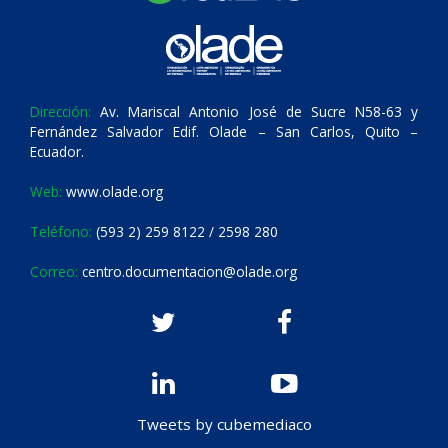
Dirección:
Av. Mariscal Antonio José de Sucre N58-63 y
Fernández Salvador Edif. Olade – San Carlos, Quito –
Ecuador.
Web:
www.olade.org
Teléfono:
(593 2) 259 8122 / 2598 280
Correo:
centro.documentacion@olade.org
Tweets by cubemediaco