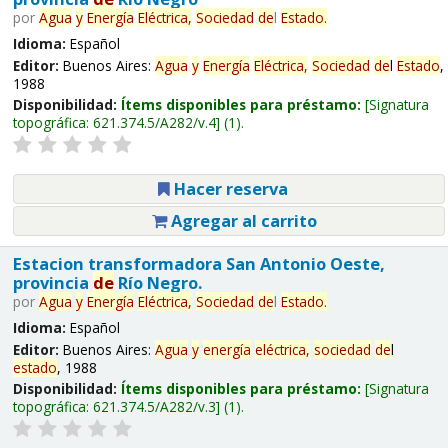
por
Agua
y
Energía
Eléctrica,
Sociedad
de
l
Estado
.
Idioma:
Español
Editor:
Buenos Aires:
Agua
y
Energía
Eléctrica,
Sociedad
de
l
Estado
,
1988
Disponibilidad:
Ítems disponibles para préstamo:
Signatura
topográfica:
621.374.5/A282/v.4
(1).
Hacer reserva
Agregar al carrito
Estacion transformadora San Antonio Oeste,
provincia
de
Río Negro.
por
Agua
y
Energía
Eléctrica,
Sociedad
de
l
Estado
.
Idioma:
Español
Editor:
Buenos Aires:
Agua
y
energía
eléctrica,
sociedad
de
l
estado
, 1988
Disponibilidad:
Ítems disponibles para préstamo:
Signatura
topográfica:
621.374.5/A282/v.3
(1).